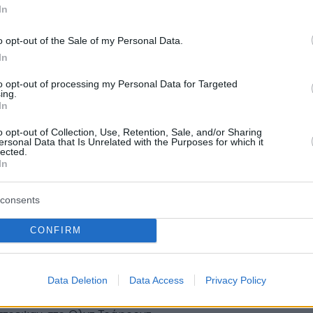
αβάνι αποχωρεί από τη Μάντσεστερ Γιουνάιτεντ αλλά
In
αι δεν θα δυσκολευτεί καθόλου να βρει ομάδα
o opt-out of the Sale of my Personal Data.
In
η Μπαρτσελόνα σε Καβάνι
to opt-out of processing my Personal Data for Targeted
ing.
In
να έκανε πρόταση στον Έντινσον Καβάνι, που είναι
από τη Μάντσεστερ Γιουνάιτεντ
o opt-out of Collection, Use, Retention, Sale, and/or Sharing
ersonal Data that Is Unrelated with the Purposes for which it
lected.
In
5
consents
r League, Μάντσεστερ
τεντ-Φούλαμ 1-1: Η γκολάρα
CONFIRM
 δεν αρκούσε
Data Deletion
Data Access
Privacy Policy
ο γκολ του Καβάνι από τα 40 μέτρα να μην είναι
α χαρίσει τη νίκη στη Γιουνάιτεντ και στους οπαδούς