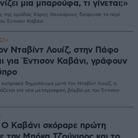
ίζει μια μπαρούφα, τι γίνεται;»
ς της ομάδας Χάρης Θεοχάρους διέψευσε τα περί
ου Έντισον Καβάνι
4
ον Νταβίντ Λουίζ, στην Πάφο
αι για Έντισον Καβάνι, γράφουν
ύπρο
κυπριακό δημοσίευμα μετά τον Νταβίντ Λουίζ, η
άζεται για νέα μεταγραφική βόμβα με τον Έντισον
7
: Ο Καβάνι σκόραρε πρώτη
ε την Μπόκα Τζούνιορς και το