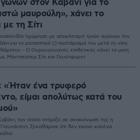
αγώνων στον Καβάνι για το
ιστώ μαυρούλη», χάνει το
 με τη Σίτι
μοσπονδία τιμώρησε με αποκλεισμό τριών αγώνων τον
άνι για το ρατσιστικό (;) ποστάρισμά του μετά τη νίκη
υθάμπτον - Ο Ουρουγουανός επιθετικός χάνει τα ματς
λα, Μάντσεστερ Σίτι και Γουότφορντ
: «Ήταν ένα τρυφερό
ντο, είμαι απολύτως κατά του
μού»
Καβάνι, τον οποίο στήριξε σε ανακοίνωσή της η
Γιουνάιτεντ, ξεκαθάρισε ότι δεν έκανε κανένα
χόλιο