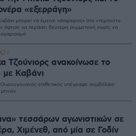
νέρα «εξερράγη»
Καβάνι μπορεί να έμεινε «άσφαιρος» στο ντεμπούτο
εν άφησε να περάσει δεύτερη συμμετοχή χωρίς να
 λογαριασμό
2
2
α Τζούνιορς ανακοίνωσε το
 με Καβάνι
 Ουρουγουανός επιθετικός υπέγραψε συμβόλαιο
8 μηνών
0
να» τεσσάρων αγωνιστικών σε
α, Χιμένεθ, από μία σε Γοδίν