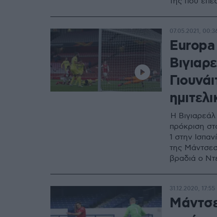
της που επέ
07.05.2021, 00:3
Europa
Βιγιαρε
Γιουνάι
ημιτελι
Η Βιγιαρεάλ
πρόκριση στο
1 στην Ισπαν
της Μάντσεσ
βραδιά ο Ντ
6-2 του πρώ
31.12.2020, 17:55
Μάντσε