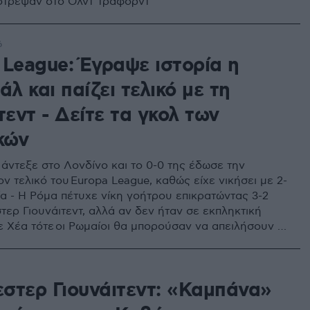
στρεψαν στο Ολντ Τράφορντ
6
 League: Έγραψε ιστορία η
άλ και παίζει τελικό με τη
τεντ - Δείτε τα γκολ των
κών
 άντεξε στο Λονδίνο και το 0-0 της έδωσε την
ν τελικό του Europa League, καθώς είχε νικήσει με 2-
ία - Η Ρόμα πέτυχε νίκη γοήτρου επικρατώντας 3-2
τερ Γιουνάιτεντ, αλλά αν δεν ήταν σε εκπληκτική
ε Χέα τότε οι Ρωμαίοι θα μπορούσαν να απειλήσουν το
του αγώνα
στερ Γιουνάιτεντ: «Καμπάνα»