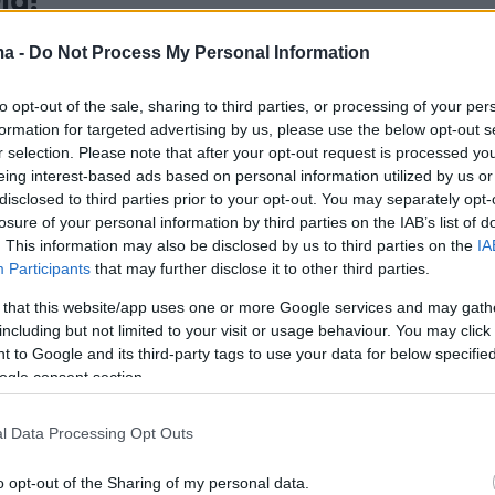
ια!
Καβάνι εντός της ημέρας αναμένεται να φτάσει στην
ma -
Do Not Process My Personal Information
α να υπογράψει το συμβόλαιο διάρκειας δύο ετών, για
σε τα χέρια με τις «νυχτερίδες»
to opt-out of the sale, sharing to third parties, or processing of your per
formation for targeted advertising by us, please use the below opt-out s
r selection. Please note that after your opt-out request is processed y
eing interest-based ads based on personal information utilized by us or
ική συμφωνία της Βιγιαρεάλ
disclosed to third parties prior to your opt-out. You may separately opt-
losure of your personal information by third parties on the IAB’s list of
 Καβάνι
. This information may also be disclosed by us to third parties on the
IA
Participants
that may further disclose it to other third parties.
 έφτασε την περασμένη σεζόν στα ημτελικά του
eague και θέλει να αποκτήσει τον Έντισον Καβάνι για
 that this website/app uses one or more Google services and may gath
ι στον δρόμο των επιτυχιών
including but not limited to your visit or usage behaviour. You may click 
 to Google and its third-party tags to use your data for below specifi
ogle consent section.
3
ν Καβάνι: «Σφάζονται» στην
l Data Processing Opt Outs
 για χάρη του
o opt-out of the Sharing of my personal data.