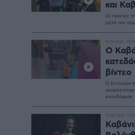
και Κα
Οι παίκτες 
μετά τον αγ
02.12.2022, 22:10
Ο Καβάν
κατεδά
βίντεο
Ο Εντινσον 
αποκλείστηκ
κατεδάφισε
29.08.2022, 13:51
Καβάνι