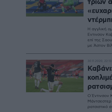
τριών 
«ευχαρ
ντέρμπι
Η αγγλική ο
Έντινσον Καβ
επί της Σαο
με Άστον Βί
30.11.2020, 22:13
Καβάνι
κοπλιμέ
ρατσισ
Ο Έντινσον 
Μάντσεστερ 
ρατσιστικό σ