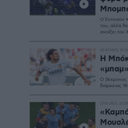
Μπομπο
Ο Έντινσον 
του, αλλά δ
ανοίξει τον
30.07.2023, 01:3
H Μπόκ
«μπαμ»
Ο 36χρονος
διάρκειας 1
27.01.2023, 22:3
«Καμπά
Μουσλέρ