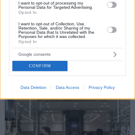
I want to opt-out of processing my
Personal Data for Targeted Advertising.
Opted In
I want to opt-out of Collection, Use,
Retention, Sale, and/or Sharing of my
Personal Data that Is Unrelated with the
Purposes for which it was collected.
25.04.2022, 12:38
Opted In
Ξεκινούν στις 3 Μαΐου οι ενδιάμεσες εκπτώσεις
Προαιρετικά ανοικτά θα μπορούν να είναι τα
Google consents
καταστήματα την Κυριακή 8 Μαΐου 2022
CONFIRM
Data Deletion
Data Access
Privacy Policy