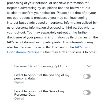
Aπό 3 έως και 15 Μαΐου οι ενδιάμεσες εκπτώσεις
processing of your personal or sensitive information for
targeted advertising by us, please use the below opt-out
Στις περιοχές που πραγματοποιούνται ενδιάμεσες
section to confirm your selection. Please note that after your
εκπτώσεις, τα εμπορικά καταστήματα θα είναι ανοικτά
opt-out request is processed you may continue seeing
στις 8 Μαΐου ημέρα Κυριακή από 11πμ έως 8μμ
interest-based ads based on personal information utilized by
us or personal information disclosed to third parties prior to
your opt-out. You may separately opt-out of the further
disclosure of your personal information by third parties on the
IAB’s list of downstream participants. This information may
also be disclosed by us to third parties on the
IAB’s List of
Downstream Participants
that may further disclose it to other
third parties.
Please note that this website/app uses one or more Google
Personal Data Processing Opt Outs
services and may gather and store information including but
not limited to your visit or usage behaviour. You may click to
I want to opt-out of the Sharing of my
personal data.
grant or deny consent to Google and its third-party tags to
Opted In
use your data for below specified purposes in below Google
consent section.
I want to opt-out of the Sale of my
Personal Data.
Opted In