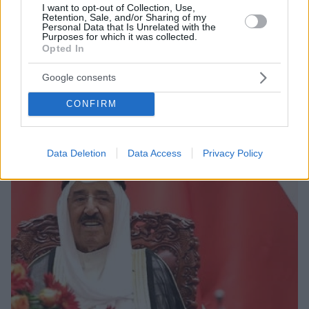
I want to opt-out of Collection, Use,
4
29.09.2020, 21:28
Retention, Sale, and/or Sharing of my
Με πλούσιο ανθρωπιστικό έργο ο εμίρης του Κουβέιτ
Personal Data that Is Unrelated with the
που πέθανε σε ηλικία 91 ετών
Purposes for which it was collected.
Opted In
Ο εμίρης Σαμπάχ Αλ-Άχμαντ Αλ-Σαμπάχ είχε
βραβευτεί για το ανθρωπιστικό του έργο και για την
Google consents
προώθηση της Ειρήνης - Διάδοχός του ορίστηκε ο
αδελφός του σεΐχης Νάουαφ αλ-Άχμαντ αλ-Σαμπάχ
CONFIRM
Data Deletion
Data Access
Privacy Policy