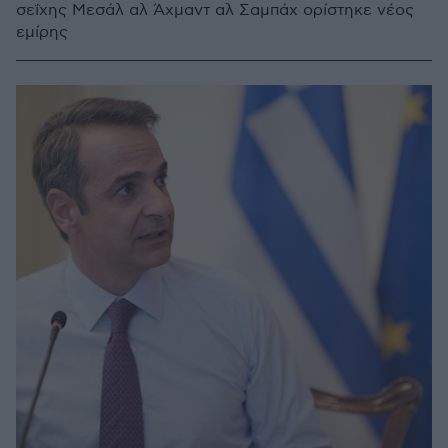
σεΐχης Μεσάλ αλ Άχμαντ αλ Σαμπάχ ορίστηκε νέος
εμίρης