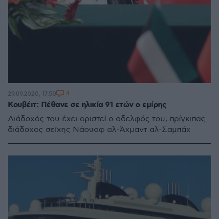
4
29.09.2020, 17:50
Κουβέιτ: Πέθανε σε ηλικία 91 ετών ο εμίρης
Διάδοχός του έχει οριστεί ο αδελφός του, πρίγκιπας
διάδοχος σεΐχης Νάουαφ αλ-Άχμαντ αλ-Σαμπάχ