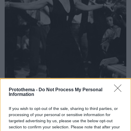
Protothema -
Do Not Process My Personal
Information
28.05.2021, 09:18
Όταν αραβικό εμιράτο έπαιζε για ύμνο του «Τα παιδιά
του Πειραιά»!
If you wish to opt-out of the sale, sharing to third parties, or
processing of your personal or sensitive information for
Μία ιδιότυπη απάτη, που αποδεικνύει ότι είμαστε
targeted advertising by us, please use the below opt-out
αναμφίβολα... το αλάτι της γης
section to confirm your selection. Please note that after your