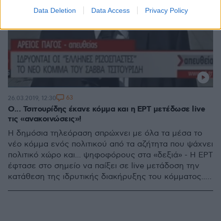
Data Deletion
Data Access
Privacy Policy
63
26.03.2019, 12:30
Ο... Τσιτουρίδης έκανε κόμμα και η ΕΡΤ μετέδωσε live
τις «ανακοινώσεις»!
Η δημόσια τηλεόραση σπρώχνει με όλα τα μέσα το
νέο κόμμα ενός πολιτικού από τα αζήτητα που ψάχνει
πολιτικό χώρο και... ψηφοφόρους στα «δεξιά» - Η ΕΡΤ
έφτασε στο σημείο να παίξει σε live μετάδοση την
κατάθεση της ιδρυτικής διακήρυξης του κόμματος...
Τσιτουρίδη μην κρύβοντας την αγωνία κυβερνητικών
στελεχών να κόψουν από την εκλογική δεξαμενή της
ΝΔ