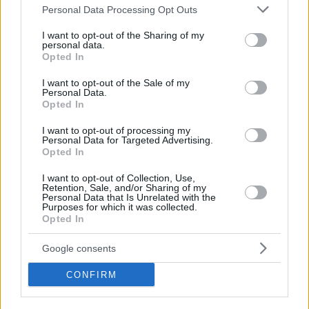
Please note that this website/app uses one or more Google
Personal Data Processing Opt Outs
Σάββας Τσιτουρίδης στον «Θέμα 104,6»: Δεν ξέρω πώς
services and may gather and store information including but
ήρθε η ΕΡΤ, δεν αρνούμαι την προβολή
not limited to your visit or usage behaviour. You may click to
I want to opt-out of the Sharing of my
personal data.
Ο πρώην υπουργός απαντώντας στην κριτική ότι η
grant or deny consent to Google and its third-party tags to
Opted In
δημόσια τηλεόραση έδειξε σε απευθείας σύνδεση
use your data for below specified purposes in below Google
την ίδρυση του κόμματός του, είπε ότι είχε
consent section.
I want to opt-out of the Sale of my
ενημερώσει 48 ώρες πριν μέσω του Αθηναϊκού
Personal Data.
Opted In
Πρακτορείου Ειδήσεων όπου του είπαν ότι το
έστειλαν σε 500 Μέσα Ενημέρωσης
I want to opt-out of processing my
Personal Data for Targeted Advertising.
Opted In
I want to opt-out of Collection, Use,
Retention, Sale, and/or Sharing of my
Personal Data that Is Unrelated with the
Purposes for which it was collected.
Opted In
Google consents
CONFIRM