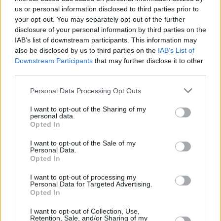
us or personal information disclosed to third parties prior to
your opt-out. You may separately opt-out of the further
disclosure of your personal information by third parties on the
IAB’s list of downstream participants. This information may
also be disclosed by us to third parties on the
IAB’s List of
Downstream Participants
that may further disclose it to other
third parties.
Please note that this website/app uses one or more Google
Personal Data Processing Opt Outs
services and may gather and store information including but
not limited to your visit or usage behaviour. You may click to
I want to opt-out of the Sharing of my
personal data.
grant or deny consent to Google and its third-party tags to
Opted In
use your data for below specified purposes in below Google
consent section.
I want to opt-out of the Sale of my
Personal Data.
Opted In
I want to opt-out of processing my
Personal Data for Targeted Advertising.
Opted In
I want to opt-out of Collection, Use,
Retention, Sale, and/or Sharing of my
2
27.11.2020, 15:31