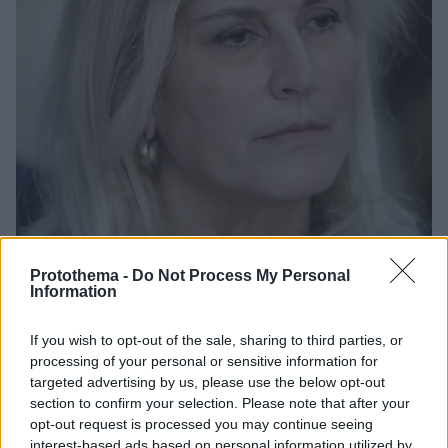
Protothema -
Do Not Process My Personal
Information
16
27.11.2020, 21:49
Μαίνεται ο πόλεμος Φουρθιώτη-Αυλωνίτου: «Η πρώην
If you wish to opt-out of the sale, sharing to third parties, or
βουλευτής συνελήφθη αλλά το αρνείται»
processing of your personal or sensitive information for
Το χρονικό της κόντρας ανάμεσα στον παρουσιαστή
targeted advertising by us, please use the below opt-out
και την πρώην βουλευτή
section to confirm your selection. Please note that after your
opt-out request is processed you may continue seeing
interest-based ads based on personal information utilized by