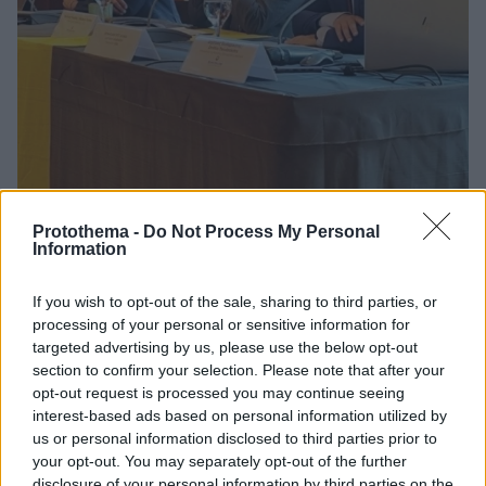
Protothema -
Do Not Process My Personal
05.03.2026, 09:26
Information
ΕΛΒΑΛΧΑΛΚΟΡ: Καμπανάκι για ενέργεια, μεταφορικά
και ασφάλιστρα από την κρίση στη Μέση Ανατολή
If you wish to opt-out of the sale, sharing to third parties, or
Συγκρατημένη αισιοδοξία για τη ζήτηση το 2026
processing of your personal or sensitive information for
αλλά περιορισμένη ορατότητα λόγω γεωπολιτικών
targeted advertising by us, please use the below opt-out
εντάσεων - Οι δασμοί των ΗΠΑ που αναστάτωσαν την
section to confirm your selection. Please note that after your
αγορά scrap στην Ευρώπη και η ώθηση από τα data
opt-out request is processed you may continue seeing
centers - Φρένο στις επενδύσεις, τι είπε η διοίκηση
interest-based ads based on personal information utilized by
στην τηλεδιάσκεψη με τους αναλυτές
us or personal information disclosed to third parties prior to
your opt-out. You may separately opt-out of the further
disclosure of your personal information by third parties on the