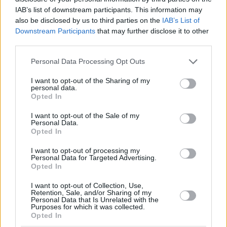
IAB’s list of downstream participants. This information may
also be disclosed by us to third parties on the
IAB’s List of
Downstream Participants
that may further disclose it to other
third parties.
Please note that this website/app uses one or more Google
Personal Data Processing Opt Outs
services and may gather and store information including but
not limited to your visit or usage behaviour. You may click to
I want to opt-out of the Sharing of my
personal data.
grant or deny consent to Google and its third-party tags to
Opted In
use your data for below specified purposes in below Google
consent section.
I want to opt-out of the Sale of my
Personal Data.
Opted In
I want to opt-out of processing my
Personal Data for Targeted Advertising.
Opted In
I want to opt-out of Collection, Use,
Retention, Sale, and/or Sharing of my
Personal Data that Is Unrelated with the
Purposes for which it was collected.
6
15.07.2020, 21:00
Opted In
Μητσοτάκης: Πρώτη μας προτεραιότητα η αναγέννηση