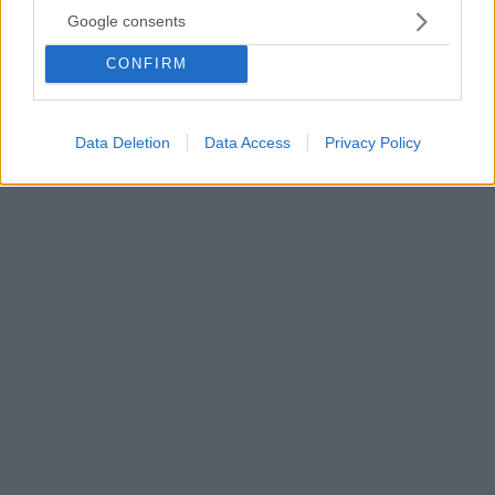
της βιομηχανίας
Google consents
«Η πανδημία έδειξε ότι πρέπει να αλλάξει η
παραγωγική μας δομή. Κεντρικός βραχίονας η
CONFIRM
βιομηχανία σε αυτή την κατεύθυνση» τόνισε ο
πρωθυπουργός στην παρουσίαση της νέας
επένδυσης της ΕΛΒΑΛ - Προανήγγειλε μείωση ΕΦΚ
Data Deletion
Data Access
Privacy Policy
για τη μέση τάση