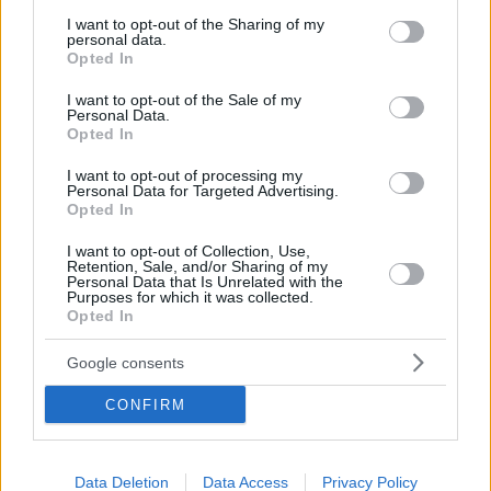
services and may gather and store information including but
not limited to your visit or usage behaviour. You may click to
I want to opt-out of the Sharing of my
personal data.
grant or deny consent to Google and its third-party tags to
Opted In
use your data for below specified purposes in below Google
consent section.
I want to opt-out of the Sale of my
Personal Data.
Opted In
I want to opt-out of processing my
Personal Data for Targeted Advertising.
Opted In
I want to opt-out of Collection, Use,
Retention, Sale, and/or Sharing of my
Personal Data that Is Unrelated with the
Purposes for which it was collected.
Opted In
14.12.2022, 20:41
Αρθροπλαστική ισχίου και γόνατος: Επεμβάσεις
Google consents
αποκατάστασης με εξιτήριο την ίδια ημέρα
CONFIRM
Τα τελευταία χρόνια έχει γίνει τεράστια πρόοδος στις
Αρθροπλαστικές Ισχίου και Γόνατος με την ανάπτυξη
Τεχνικών Ελάχιστης Επεμβατικότητας, την είσοδο της
Ρομποτικής υποβοήθησης MAKO, και των
Data Deletion
Data Access
Privacy Policy