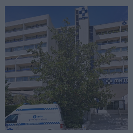
πλεονέκτημα της σύγχρονης μεθόδου