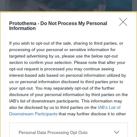
Protothema -
Do Not Process My Personal
Information
09.02.2023, 16:48
Πέτρες στη χολή: Ελάχιστα επεμβατική μέθοδος δίνει
If you wish to opt-out of the sale, sharing to third parties, or
οριστική λύση
processing of your personal or sensitive information for
Οριστική αντιμετώπιση της χολολιθίασης υπόσχεται
targeted advertising by us, please use the below opt-out
να δώσει η λαπαροσκοπική χολοκυστεκτομή. Ο
section to confirm your selection. Please note that after your
Θεμιστοκλής Φερέτης, Γενικός Χειρουργός και
opt-out request is processed you may continue seeing
Επιμελητής της Α’ Ενδοσκοπικής Χειρουργικής
interest-based ads based on personal information utilized by
Κλινικής του Metropolitan General μας ενημερώνει
us or personal information disclosed to third parties prior to
σχετικά με τη χολολιθίαση, αλλά και τους πολύποδες
your opt-out. You may separately opt-out of the further
της χοληδόχου κύστης και τους τρόπους
disclosure of your personal information by third parties on the
αντιμετώπισής τους
IAB’s list of downstream participants. This information may
also be disclosed by us to third parties on the
IAB’s List of
Downstream Participants
that may further disclose it to other
third parties.
Please note that this website/app uses one or more Google
Personal Data Processing Opt Outs