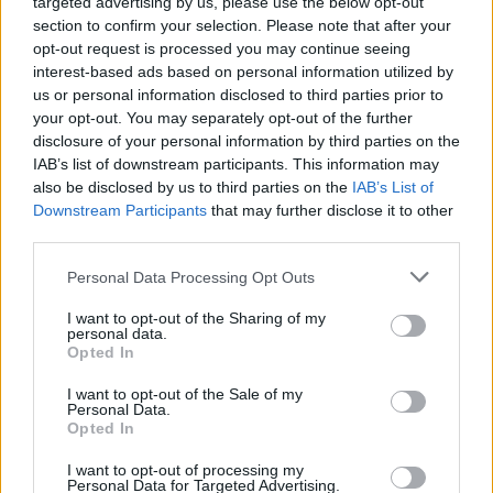
«Εναγκάλιση της σκόνης του χρόνου.
targeted advertising by us, please use the below opt-out
Ανατροφοδότηση της συλλογικής μνήμης και βίωση
section to confirm your selection. Please note that after your
του παρελθόντος μέσα από τα μάτια ενός σύγχρονου
opt-out request is processed you may continue seeing
interest-based ads based on personal information utilized by
εικαστικού διεθνούς φήμης»
us or personal information disclosed to third parties prior to
your opt-out. You may separately opt-out of the further
disclosure of your personal information by third parties on the
IAB’s list of downstream participants. This information may
also be disclosed by us to third parties on the
IAB’s List of
Downstream Participants
that may further disclose it to other
third parties.
Please note that this website/app uses one or more Google
Personal Data Processing Opt Outs
services and may gather and store information including but
not limited to your visit or usage behaviour. You may click to
I want to opt-out of the Sharing of my
personal data.
grant or deny consent to Google and its third-party tags to
Opted In
use your data for below specified purposes in below Google
consent section.
I want to opt-out of the Sale of my
Personal Data.
Opted In
I want to opt-out of processing my
Personal Data for Targeted Advertising.