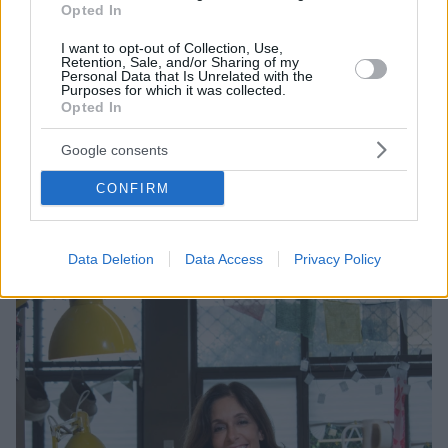
Opted In
I want to opt-out of Collection, Use,
Retention, Sale, and/or Sharing of my
Personal Data that Is Unrelated with the
Purposes for which it was collected.
Opted In
1
12.03.2022, 21:43
Νέα έκθεση της εικαστικού Λεώνης Γιαγδζόγλου
Google consents
Την 4η ατομική της έκθεση με τίτλο «The Queen
Undressed» παρουσιάζει στην Γκαλερί Ιρις η
CONFIRM
εικαστικός Λεώνη Γιαγδζόγλου
Data Deletion
Data Access
Privacy Policy