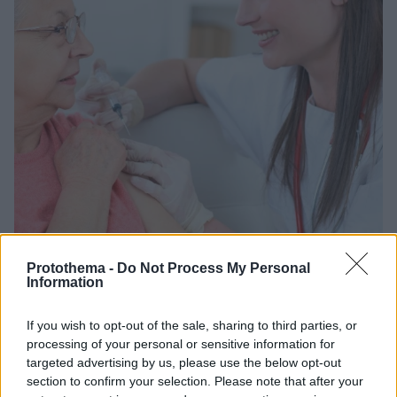
Protothema -
Do Not Process My Personal
10.07.2022, 13:44
Information
Έρπης ζωστήρας: Το εμβόλιο που σας γλιτώνει από το
επώδυνο εξάνθημα
If you wish to opt-out of the sale, sharing to third parties, or
Ο έγκαιρος εμβολιασμός μπορεί να αποτρέψει την
processing of your personal or sensitive information for
εμφάνιση του επώδυνου λοιμώδους νοσήματος που
targeted advertising by us, please use the below opt-out
πλήττει 1 στους 3 ενήλικες 50 ετών και άνω –
section to confirm your selection. Please note that after your
Ρωτήστε τον προσωπικό σας ιατρό για το διαθέσιμο