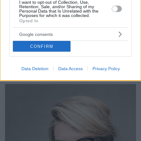
I want to opt-out of Collection, Use,
Retention, Sale, and/or Sharing of my
Personal Data that Is Unrelated with the
Purposes for which it was collected.
21.04.2022, 14:04
Opted In
Δέρμα: Εξανθήματα λόγω στρες – Πώς θα τα
αντιμετωπίσετε
Google consents
Το έντονο άγχος μπορεί να εκφραστεί με διάφορους
τρόπους στον οργανισμό μας. Ένας από αυτούς είναι
CONFIRM
και η κνίδωση, μια μορφή ενοχλητικού εξανθήματος
- Δείτε πώς θα το αναγνωρίσετε και τι μπορείτε να
κάνετε για να το αντιμετωπίσετε
Data Deletion
Data Access
Privacy Policy