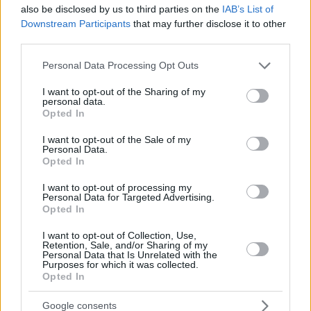
also be disclosed by us to third parties on the
IAB’s List of
Downstream Participants
that may further disclose it to other
third parties.
14.10.2020, 23:15
Θεσσαλονίκη: Αγνοείται επί δύο εβδομάδες 17χρονη
Please note that this website/app uses one or more Google
Personal Data Processing Opt Outs
services and may gather and store information including but
Οποιοσδήποτε έχει κάποια πληροφορία, παρακαλείται
not limited to your visit or usage behaviour. You may click to
I want to opt-out of the Sharing of my
να επικοινωνήσει τηλεφωνικά με «Το Χαμόγελο του
personal data.
grant or deny consent to Google and its third-party tags to
Παιδιού», όλο το 24ωρο, στην «Ευρωπαϊκή Γραμμή για
Opted In
use your data for below specified purposes in below Google
τις Εξαφανίσεις 116000» καθώς και σε όλα τα
consent section.
I want to opt-out of the Sale of my
Αστυνομικά Τμήματα της χώρας
Personal Data.
Opted In
I want to opt-out of processing my
Personal Data for Targeted Advertising.
Opted In
I want to opt-out of Collection, Use,
Retention, Sale, and/or Sharing of my
Personal Data that Is Unrelated with the
Purposes for which it was collected.
Opted In
Google consents