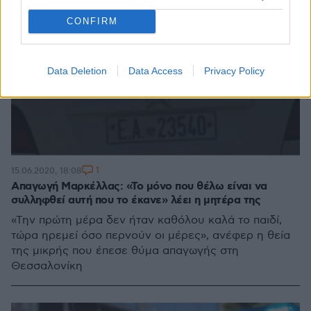
CONFIRM
Data Deletion
Data Access
Privacy Policy
1
15.06.2020, 18:08
Απαγωγή Μαρκέλλας: «Το μόνο που θέλω είναι να
συλληφθεί αυτή που το έκανε» λέει η μητέρα της
«Την πρώτη μέρα δεν ήταν καθόλου καλά το παιδί,
τώρα ηρεμεί όσο περνούν οι μέρες», ανέφερ η θεία
της μικρής που έπεσε θύμα απαγωγής στη
Θεσσαλονίκη