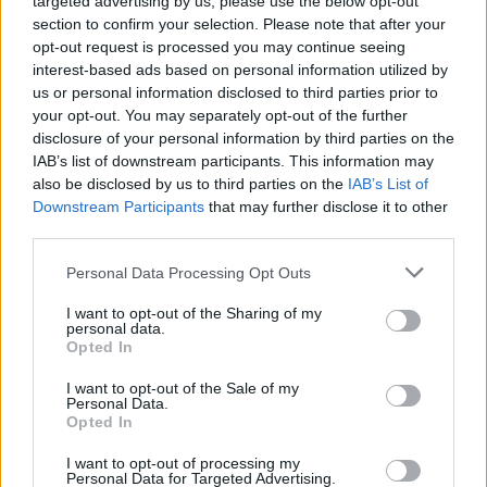
targeted advertising by us, please use the below opt-out
από τους υπαλλήλους να επιστρέψουν στο γραφείο
section to confirm your selection. Please note that after your
Ο τεχνολογικός κολοσσός επιστρέφει στην προ
opt-out request is processed you may continue seeing
interest-based ads based on personal information utilized by
κορωνοϊού εποχή - Από την αρχή του νέου έτους θα
us or personal information disclosed to third parties prior to
τεθεί σε ισχύ η νέα οδηγία
your opt-out. You may separately opt-out of the further
disclosure of your personal information by third parties on the
IAB’s list of downstream participants. This information may
also be disclosed by us to third parties on the
IAB’s List of
Downstream Participants
that may further disclose it to other
third parties.
Please note that this website/app uses one or more Google
Personal Data Processing Opt Outs
services and may gather and store information including but
not limited to your visit or usage behaviour. You may click to
I want to opt-out of the Sharing of my
personal data.
grant or deny consent to Google and its third-party tags to
Opted In
use your data for below specified purposes in below Google
consent section.
I want to opt-out of the Sale of my
Personal Data.
Opted In
I want to opt-out of processing my
Personal Data for Targeted Advertising.