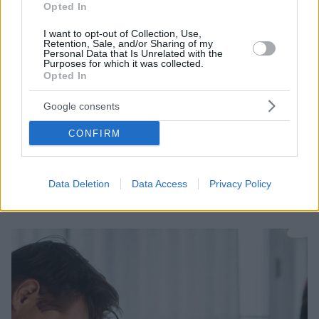
Opted In
I want to opt-out of Collection, Use,
Retention, Sale, and/or Sharing of my
Personal Data that Is Unrelated with the
Purposes for which it was collected.
Opted In
15
21.03.2024, 07:33
Google consents
Το δίλημμα των ψηφιακών νομάδων: Όφελος ή βάρος
για τις τοπικές κοινότητες
CONFIRM
Στην εποχή της απομακρυσμένης εργασίας και της
ψηφιακής συνδεσιμότητας, η άνοδος των ψηφιακών
νομάδων έχει γίνει μια χαρακτηριστική τάση που
Data Deletion
Data Access
Privacy Policy
επικρίνεται πλέον από πολλούς ως μη βιώσιμη