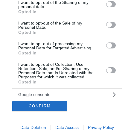
Τις έρευνες για την έκρηξη της βόμβας έχει
not limited to your visit or usage behaviour. You may click to
I want to opt-out of the Sharing of my
personal data.
αναλάβει το Τμήμα Εκβιαστών - Αυτόπτες έκαναν
grant or deny consent to Google and its third-party tags to
Opted In
λόγο για άτομο που άφησε ένα αντικείμενο στην
use your data for below specified purposes in below Google
είσοδο του κτηρίου - «Σαρώνουν» το υλικό των
consent section.
I want to opt-out of the Sale of my
καμερών οι Αρχές - Από την έκρηξη προκλήθηκαν
Personal Data.
Opted In
ζημιές
I want to opt-out of processing my
Personal Data for Targeted Advertising.
Opted In
I want to opt-out of Collection, Use,
Retention, Sale, and/or Sharing of my
Personal Data that Is Unrelated with the
Purposes for which it was collected.
Opted In
Google consents
CONFIRM
Data Deletion
Data Access
Privacy Policy