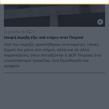
2
22.08.2018, 05:19
Ισχυρή έκρηξη έξω από κτήριο στον Πειραιά
Από την έκρηξη προκλήθηκαν εκτεταμένες υλικές
ζημιές όχι μόνο στο κτήριο, αλλά και σε άλλα
παρακείμενα, όπου στεγάζονται η ΔΟΥ Πειραιά, ένα
υποκατάστημα τραπέζας, ένα ξενοδοχείο και
γραφεία