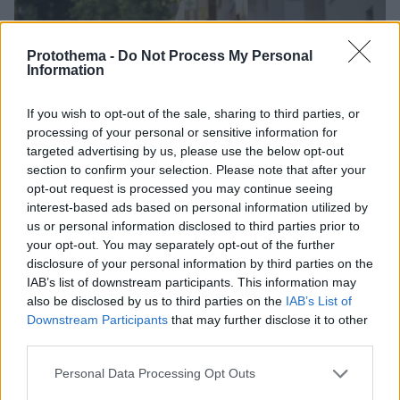
Protothema -
Do Not Process My Personal
Information
If you wish to opt-out of the sale, sharing to third parties, or
processing of your personal or sensitive information for
targeted advertising by us, please use the below opt-out
section to confirm your selection. Please note that after your
opt-out request is processed you may continue seeing
interest-based ads based on personal information utilized by
us or personal information disclosed to third parties prior to
your opt-out. You may separately opt-out of the further
disclosure of your personal information by third parties on the
IAB’s list of downstream participants. This information may
also be disclosed by us to third parties on the
IAB’s List of
Downstream Participants
that may further disclose it to other
11
22.08.2018, 09:55
third parties.
Πειραιάς: Βόμβα μέσα σε τσάντα προκάλεσε την ισχυρή
Please note that this website/app uses one or more Google
έκρηξη
Personal Data Processing Opt Outs
services and may gather and store information including but