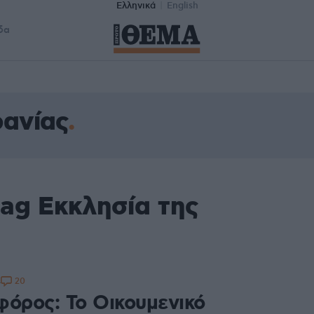
Ελληνικά
English
δα
ρανίας
ag Εκκλησία της
20
4
φόρος: Το Οικουμενικό