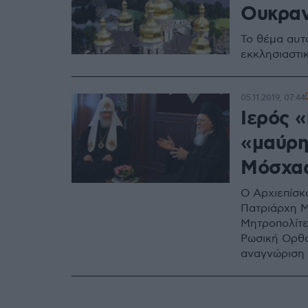
Ουκραν
Το θέμα αυτ
εκκλησιαστι
05.11.2019, 07:44
Ιερός «
«μαύρη
Μόσχας
Ο Αρχιεπίσκ
Πατριάρχη Μ
Μητροπολίτε
Ρωσική Ορθό
αναγνώριση 
την Εκκλησί