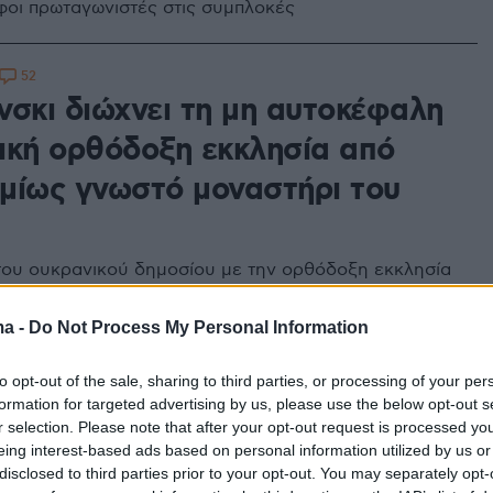
οι πρωταγωνιστές στις συμπλοκές
52
νσκι διώχνει τη μη αυτοκέφαλη
ική ορθόδοξη εκκλησία από
μίως γνωστό μοναστήρι του
ου ουκρανικού δημοσίου με την ορθόδοξη εκκλησία
ι στο πατριαρχείο της Μόσχας, η οποία είχε συναφθεί
τερματιστεί την 29η Μαρτίου
ma -
Do Not Process My Personal Information
to opt-out of the sale, sharing to third parties, or processing of your per
1
formation for targeted advertising by us, please use the below opt-out s
σοκομείο λόγω αδιαθεσίας ο
r selection. Please note that after your opt-out request is processed y
eing interest-based ads based on personal information utilized by us or
ενικός Πατριάρχης
disclosed to third parties prior to your opt-out. You may separately opt-