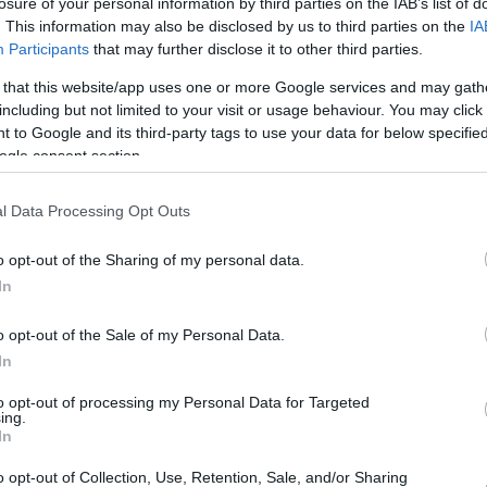
losure of your personal information by third parties on the IAB’s list of
ου Βαρθολομαίου τον συμβούλεψε να ξεκουραστεί
. This information may also be disclosed by us to third parties on the
IA
ληπτικούς λόγους μεταφέρθηκε στο νοσοκομείο για
Participants
that may further disclose it to other third parties.
ακολούθηση
 that this website/app uses one or more Google services and may gath
including but not limited to your visit or usage behaviour. You may click 
9
 to Google and its third-party tags to use your data for below specifi
 του Οικουμενικού Πατριάρχη
ogle consent section.
ην ρωσική Εκκλησία: «Τους
l Data Processing Opt Outs
ιανίσαμε και τους
o opt-out of the Sharing of my personal data.
τίσαμε»
In
 κατηγορηματικά αντίθετος ως προς το όραμα του
o opt-out of the Sale of my Personal Data.
 Μόσχας για μια «Τρίτη Ρώμη», καθώς και το
In
ου Οικουμενικού Θρόνου - «Μην ακούτε fake news,
τε», τόνισε αναφερόμενος στο ζήτημα της πανδημίας
to opt-out of processing my Personal Data for Targeted
ing.
In
o opt-out of Collection, Use, Retention, Sale, and/or Sharing