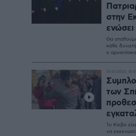
Πατρια
στην Ε
ενώσει
Θα σταθούμε
κάθε δυνατή 
ο αρχιεπίσκ
30.03.2023, 18:0
Συμπλο
των Σπ
προθεσ
εγκατα
Το Κίεβο εί
να εκκενώσο