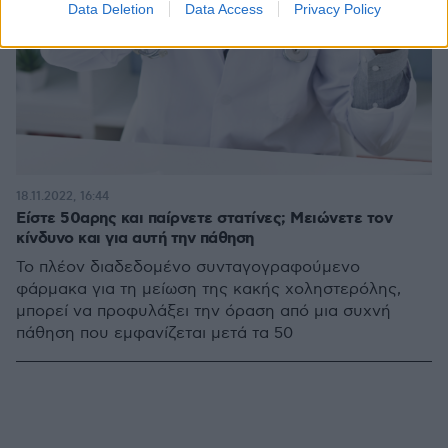
Data Deletion
Data Access
Privacy Policy
18.11.2022, 16:44
Είστε 50αρης και παίρνετε στατίνες; Μειώνετε τον
κίνδυνο και για αυτή την πάθηση
Το πλέον διαδεδομένο συνταγογραφούμενο
φάρμακα για τη μείωση της κακής χοληστερόλης,
μπορεί να προφυλάξει την όραση από μια συχνή
πάθηση που εμφανίζεται μετά τα 50