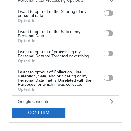
Personal Data Processing Opt Outs
Παθήσεις της ωχράς κηλίδας: Η θεραπευτική καινοτομία
services and may gather and store information including but
που δίνει τη λύση
not limited to your visit or usage behaviour. You may click to
I want to opt-out of the Sharing of my
personal data.
grant or deny consent to Google and its third-party tags to
Οι εξιδρωματικές ωχροπάθειες είναι η κατηγορία των
Opted In
use your data for below specified purposes in below Google
παθήσεων της ωχράς κηλίδας που μπορούν πλέον να
consent section.
I want to opt-out of the Sale of my
αντιμετωπιστούν αποτελεσματικά. Ο κ. Παναγιώτης
Personal Data.
Μαλάμος, Οφθαλμίατρος και Διδάκτωρ
Opted In
Πανεπιστημίου Αθηνών αναλύει τα πλεονεκτήματα
μιας πρόσφατης καινοτόμου θεραπείας για τις
I want to opt-out of processing my
Personal Data for Targeted Advertising.
παθήσεις αυτές
Opted In
I want to opt-out of Collection, Use,
Retention, Sale, and/or Sharing of my
Personal Data that Is Unrelated with the
Purposes for which it was collected.
Opted In
Google consents
CONFIRM