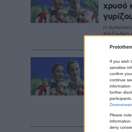
χρυσό 
γυρίζο
Η αυστριακή
Αλεξανδρή φ
χρόνια και 
Protothe
21.07.2025, 17:05
If you wish 
Καλλιτ
sensitive in
confirm you
μετάλλ
continue se
information 
Παγκόσ
further disc
Αλεξαν
participants
Downstream 
Οι δίδυμες 
Please note
πρόγραμμα τ
information 
deny consent