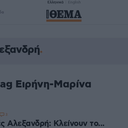
Ελληνικά
English
δα
λεξανδρή
tag Ειρήνη-Μαρίνα
3
ς Αλεξανδρή: Κλείνουν το...