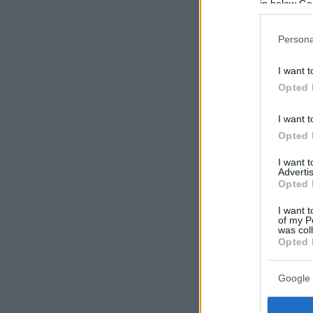
in below Go
Persona
I want t
Opted 
I want t
Opted 
I want 
Advertis
Opted 
I want t
of my P
was col
Opted 
Google 