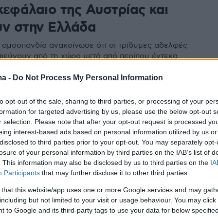
κεφάλαιο της Αυστρίας και
υν στην Ελλάδα
 ομοσπονδία ανακοίνωσε ότι οι τρίδυμες αδελφές
εύγουν από τη χώρα μετά από περίπου έντεκα
επιστρέφουν στην Ελλάδα - Η ανακοίνωση της ΕΟΕ
ma -
Do Not Process My Personal Information
29
to opt-out of the sale, sharing to third parties, or processing of your per
εχνική κολύμβηση: Χρυσό
formation for targeted advertising by us, please use the below opt-out s
r selection. Please note that after your opt-out request is processed y
ιο με την Αυστρία στο
eing interest-based ads based on personal information utilized by us or
disclosed to third parties prior to your opt-out. You may separately opt-
μιο πρωτάθλημα οι αδελφές
losure of your personal information by third parties on the IAB’s list of
δρή - Βίντεο, φωτογραφίες
. This information may also be disclosed by us to third parties on the
IA
Participants
that may further disclose it to other third parties.
Ελληνίδες κατέκτησαν το χρυσό στο τεχνικό
 that this website/app uses one or more Google services and may gath
ου ντουέτου στη Σιγκαπούρη
including but not limited to your visit or usage behaviour. You may click 
 to Google and its third-party tags to use your data for below specifi