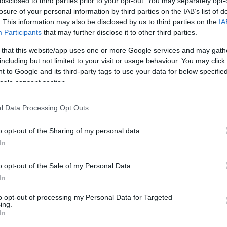
disclosed to third parties prior to your opt-out. You may separately opt-
losure of your personal information by third parties on the IAB’s list of
σεις του υπουργείου Υγείας στη νέα τροποίηση της
. This information may also be disclosed by us to third parties on the
IA
Απόφασης που εξέδωσε πριν από μερικές ημέρες ο
Participants
that may further disclose it to other third parties.
 Μάριος Θεμιστοκλέους
 that this website/app uses one or more Google services and may gath
including but not limited to your visit or usage behaviour. You may click 
08
 to Google and its third-party tags to use your data for below specifi
ρικές ειδικότητες σε έλλειψη
ogle consent section.
α με το Κεντρικό Συμβούλιο
l Data Processing Opt Outs
- Τι προτείνει
o opt-out of the Sharing of my personal data.
βασικό και παλαιότερο, επιστημονικό - συμβουλευτικό
In
Υπουργείου Υγείας, επεξεργάζεται θέματα για την
ς ιατρικής εκπαίδευσης και την ανακατανομή του
o opt-out of the Sale of my Personal Data.
ού χάρτη στη χώρα μας
In
to opt-out of processing my Personal Data for Targeted
ing.
3
In
ή εμβρυολογία: Ένα πολύτιμο