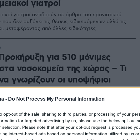
ειακοί γιατροί
ιακοί γιατροί αντιδρούν σε άρθρο του ερανιστικού
 που δεν αυξάνει τις θέσεις ειδικευόμενων αλλά τις
ι, μεταφέροντας από άλλες ειδικότητες
0
Προκήρυξη για 510 μόνιμες
στα νοσοκομεία της χώρας – Τι
 να γνωρίζουν οι υποψήφιοι
οφορίες για τις ειδικότητες, την κατανομή των
η διαδικασία
ma -
Do Not Process My Personal Information
to opt-out of the sale, sharing to third parties, or processing of your per
1
formation for targeted advertising by us, please use the below opt-out s
ζει πάλι το υπουργείο Υγείας
r selection. Please note that after your opt-out request is processed y
eing interest-based ads based on personal information utilized by us or
τρικές ειδικότητες από ΗΠΑ