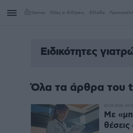
Games
Όλες οι Ειδήσεις
Ελλάδα
Πρωτοσέλι
Ειδικότητες γιατρ
Όλα τα άρθρα του t
05.05.2026, 09:3
Με «μπ
θέσεις