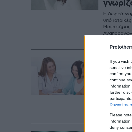
γνωρίζο
Η δωρεά ωαρ
υπό ιατρικέ
Μαιευτήρας 
Αναπαραγωγ
ενδείκνυται,
Protothe
07.07.2023, 19:43
If you wish 
Δωρεά 
sensitive in
confirm you
διαδικα
continue se
information 
Την πρακτική
further disc
γίνουν γονε
participants
διαδικασία 
Downstream 
παρουσιάζει
Γυναικολόγο
Please note
Μονάδα ΥΓΕ
information 
deny consent