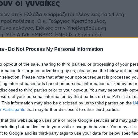
υν οι γυναίκες
ίων στην Ελλάδα εφαρμόζεται πλέον έως τα 54 έτη
ς προϋποθέσεις. O κ. Γεώργιος Χριστόπουλος,
Γυναικολόγος, Ειδικός στην Υποβοηθούμενη
ή, ΥΓΕΙΑ IVF ΕΜΒΡΥΟΓΕΝΕΣΙΣ εξηγεί πότε
 πώς γίνεται και τι πρέπει να γνωρίζει η λήπτρια
ma -
Do Not Process My Personal Information
to opt-out of the sale, sharing to third parties, or processing of your per
ωαρίων: Οι δότριες – Η
formation for targeted advertising by us, please use the below opt-out s
r selection. Please note that after your opt-out request is processed y
σία – Τα ηθικά διλήμματα
eing interest-based ads based on personal information utilized by us or
disclosed to third parties prior to your opt-out. You may separately opt-
 της δωρεάς ωαρίων, που δίνει την ευκαιρία να
losure of your personal information by third parties on the IAB’s list of
ίς ζευγάρια που δεν μπορούν να τεκνοποιήσουν, τη
. This information may also be disclosed by us to third parties on the
IA
αλλά και τα ηθικά διλήμματα που δημιουργούνται
Participants
that may further disclose it to other third parties.
 ο κύριος Χάρης Χ. Χηνιάδης, Μαιευτήρας-
ς, Ειδικός στην Υποβοηθούμενη Αναπαραγωγή,
 that this website/app uses one or more Google services and may gath
ΙΑ IVF ΕΜΒΡΥΟΓΕΝΕΣΙΣ
including but not limited to your visit or usage behaviour. You may click 
 to Google and its third-party tags to use your data for below specifi