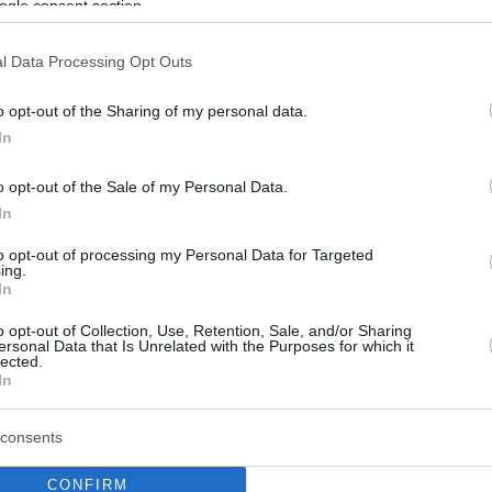
1
ogle consent section.
 Βρετανίδες γίνονται δότριες
l Data Processing Opt Outs
 για να αντιμετωπίσουν το
ικό κόστος ζωής
o opt-out of the Sharing of my personal data.
In
 των 35 ετών ετοιμάζονται να διαβούν το κατώφλι
οβοηθούμενης αναπαραγωγής - Σοβαρή έλλειψη και
o opt-out of the Sale of my Personal Data.
τηση σε περιοχές της Βρετανίας
In
to opt-out of processing my Personal Data for Targeted
ing.
In
ιμα ζευγάρια: Πότε και πώς
o opt-out of Collection, Use, Retention, Sale, and/or Sharing
ζεται η δωρεά ωαρίων – Υψηλά
ersonal Data that Is Unrelated with the Purposes for which it
lected.
ά επιτυχίας
In
ε για όλα τα απαραίτητα βήματα γύρω από τη
consents
της δωρεάς ωαρίων, μιας μεθόδου που έχει χαρίσει σε
νιμα ζευγάρια τη δυνατότητα να αποκτήσουν παιδί -
CONFIRM