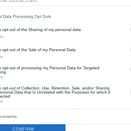
ogle consent section.
1
2
ίματος: Τι έχει αλλάξει στο
l Data Processing Opt Outs
 του Έλληνα αιμοδότη –
o opt-out of the Sharing of my personal data.
 και στη διαχείριση του
In
ς στα νοσοκομεία
o opt-out of the Sale of my Personal Data.
οφοριακό σύστημα που ετοιμάζεται από το Υπουργείο
In
το ΕΚΕΑ θα δίνει τη δυνατότητα παρακολούθησης του
to opt-out of processing my Personal Data for Targeted
 τη φλέβα του αιμοδότη στη φλέβα του λήπτη
ing.
In
o opt-out of Collection, Use, Retention, Sale, and/or Sharing
ersonal Data that Is Unrelated with the Purposes for which it
lected.
In
consents
CONFIRM