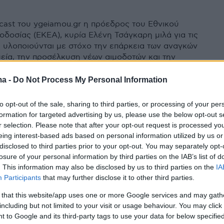
α
cast του ygeiamou.gr η πρόεδρος του Εθνικού
οδοσίας (ΕΚΕΑ), κυρία Ελένη Τσάγκαρη μιλά για τις
 υλοποιούνται με στόχο την επάρκεια των αναγκών
εία, την προσέλκυση νέων αιμοδοτών και την
ς κουλτούρας του «συγγενικού αίματος»
ma -
Do Not Process My Personal Information
1
to opt-out of the sale, sharing to third parties, or processing of your per
 ο «άντρας με το χρυσό χέρι»:
formation for targeted advertising by us, please use the below opt-out s
r selection. Please note that after your opt-out request is processed y
ώσει εκατομμύρια ζωές,
eing interest-based ads based on personal information utilized by us or
disclosed to third parties prior to your opt-out. You may separately opt-
ας αίμα
losure of your personal information by third parties on the IAB’s list of
. This information may also be disclosed by us to third parties on the
IA
ος έχει καταφέρει σήμερα να χαρίσει ζωή σε
Participants
that may further disclose it to other third parties.
 από 2 εκατομμύρια βρέφη, χάρη σε ένα σπάνιο
ο αίμα του - Είναι ο άνθρωπος που έδωσε αίμα
 that this website/app uses one or more Google services and may gath
ς φορές από οποιονδήποτε άλλον στον πλανήτη
including but not limited to your visit or usage behaviour. You may click 
 to Google and its third-party tags to use your data for below specifi