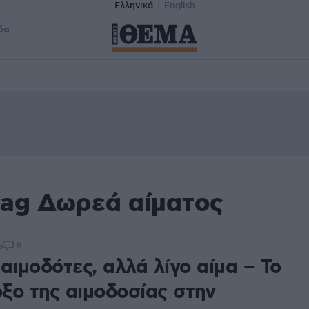
Ελληνικά
English
δα
tag Δωρεά αίματος
8
5
αιμοδότες, αλλά λίγο αίμα – Το
ξο της αιμοδοσίας στην