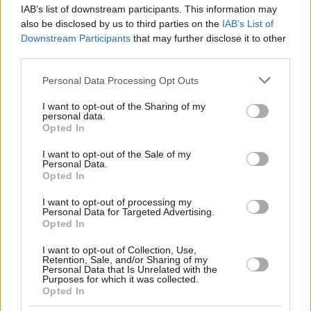
IAB’s list of downstream participants. This information may
also be disclosed by us to third parties on the
IAB’s List of
Downstream Participants
that may further disclose it to other
third parties.
153
21.01.2025, 11:57
Τα στοιχειωμένα σπίτια και οι θρύλοι τους: Από τη βίλα
Please note that this website/app uses one or more Google
Personal Data Processing Opt Outs
Καζούλη στην Κηφισιά, στο σανατόριο στην Πάρνηθα
services and may gather and store information including but
not limited to your visit or usage behaviour. You may click to
I want to opt-out of the Sharing of my
Τα περισσότερα είναι ερειπωμένα και τα συνοδεύουν
personal data.
grant or deny consent to Google and its third-party tags to
μύθοι και λαϊκές δοξασίες, που τα συνδέουν με
Opted In
use your data for below specified purposes in below Google
φρικτές ιστορίες ανθρώπων που έζησαν σε αυτά -
consent section.
I want to opt-out of the Sale of my
Ενα ιδιότυπο κυνήγι φαντασμάτων εξάπτει τη
Personal Data.
φαντασία και τον τρόμο
Opted In
I want to opt-out of processing my
Personal Data for Targeted Advertising.
Opted In
I want to opt-out of Collection, Use,
Retention, Sale, and/or Sharing of my
Personal Data that Is Unrelated with the
Purposes for which it was collected.
Opted In