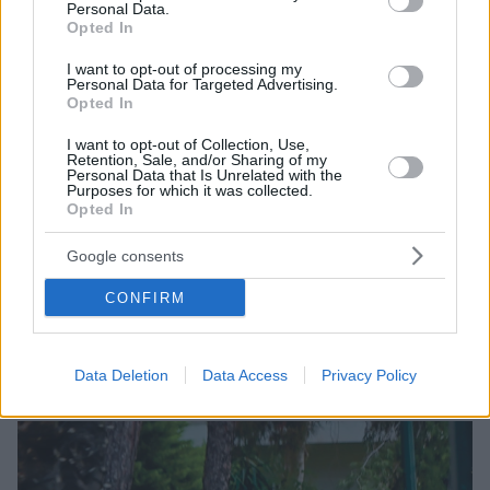
Personal Data.
Opted In
I want to opt-out of processing my
Personal Data for Targeted Advertising.
Opted In
I want to opt-out of Collection, Use,
Retention, Sale, and/or Sharing of my
Personal Data that Is Unrelated with the
Purposes for which it was collected.
20
07.05.2026, 08:44
Opted In
Τέσσερις συλλήψεις για τη δολοφονία στο Χαλάνδρι του
«θαμνάκια» Μοσχούρη της Greek Mafia, ετοίμαζαν νέο
Google consents
χτύπημα
Η δολοφονία είχε διαπραχθεί τον Απρίλιο του 2025
CONFIRM
- Ως εμπλεκόμενοι ταυτοποιήθηκαν 3 Έλληνες και
ένας ήδη κρατούμενος σε φυλακή - Αναζητούνται
άλλα δύο άτομα
Data Deletion
Data Access
Privacy Policy