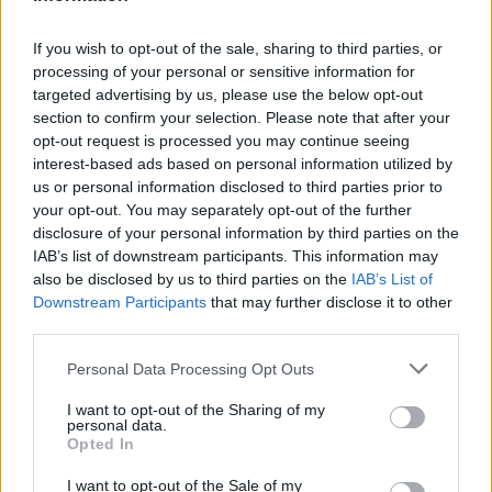
εναλλάξ πυροβολισμοί
Σύμφωνα με πληροφορίες ο Γιώργος Μοσχούρης τα
If you wish to opt-out of the sale, sharing to third parties, or
τελευταία χρόνια περνούσε μεγάλο διάστημα στο
processing of your personal or sensitive information for
targeted advertising by us, please use the below opt-out
Ντουμπάι ενώ είχε επιστρέψει από την Αραβική
section to confirm your selection. Please note that after your
Χερσόνησο περίπου τρεις ημέρες πριν να πέσει
opt-out request is processed you may continue seeing
νεκρός
interest-based ads based on personal information utilized by
us or personal information disclosed to third parties prior to
your opt-out. You may separately opt-out of the further
disclosure of your personal information by third parties on the
IAB’s list of downstream participants. This information may
also be disclosed by us to third parties on the
IAB’s List of
Downstream Participants
that may further disclose it to other
third parties.
Please note that this website/app uses one or more Google
Personal Data Processing Opt Outs
services and may gather and store information including but
not limited to your visit or usage behaviour. You may click to
I want to opt-out of the Sharing of my
personal data.
grant or deny consent to Google and its third-party tags to
Opted In
use your data for below specified purposes in below Google
consent section.
I want to opt-out of the Sale of my