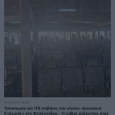
18.12.2022, 15:03
Ταλαιπωρία για 178 επιβάτες του πλοίου «Διονύσιος
Σολωμός» στη Φολέγανδρο - Ο κάβος μπλέχτηκε στην