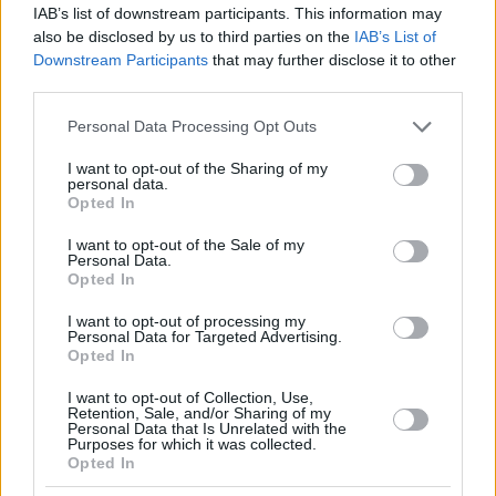
IAB’s list of downstream participants. This information may
also be disclosed by us to third parties on the
IAB’s List of
Downstream Participants
that may further disclose it to other
third parties.
Please note that this website/app uses one or more Google
Personal Data Processing Opt Outs
services and may gather and store information including but
not limited to your visit or usage behaviour. You may click to
I want to opt-out of the Sharing of my
personal data.
grant or deny consent to Google and its third-party tags to
Opted In
use your data for below specified purposes in below Google
20.04.2021, 19:12
Οι «Ελεύθεροι Πολιορκημένοι» του Σολωμού ζωντανά
consent section.
I want to opt-out of the Sale of my
από το Εθνικό Θέατρο
Personal Data.
Opted In
Με αφορμή τα 195 χρόνια από την Έδοδο του
Μεσολογγίου
I want to opt-out of processing my
Personal Data for Targeted Advertising.
Opted In
I want to opt-out of Collection, Use,
Retention, Sale, and/or Sharing of my
Personal Data that Is Unrelated with the
Purposes for which it was collected.
Opted In