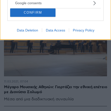
Google consents
CONFIRM
Data Deletion
Data Access
Privacy Policy
11.03.2021, 07:04
Μέγαρο Μουσικής Αθηνών: Γιορτάζει την εθνική επέτειο
με Διονύσιο Σολωμό
Μέσα από μια διαδικτυακή συναυλία