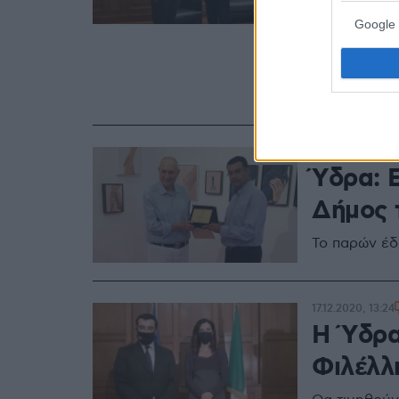
παραδό
Google 
Μια πρωτοβο
τη συνδρομή
Ελληνικής Γ
Άγκυρας
13.06.2022, 17:25
Ύδρα: 
Δήμος 
Το παρών έδ
17.12.2020, 13:24
Η Ύδρα
Φιλέλλ