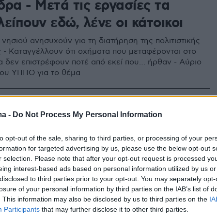
ρα - Μετά τις εργασίες τα
είπουν εδώ, λένε οι κάτοικοι
 νησιού ανησυχούν για τη διατήρηση της πολιτιστικής
 - Καταγγέλλουν ότι οχήματα που μεταφέρονται στο
γα δεν επιστρέφουν ποτέ από εκεί που… ήρθαν - Αύριο
ου ΥΠΠΟ για το θέμα
32
5
ρχος Ύδρας «τα ρίχνει» στο
ma -
Do Not Process My Personal Information
ίο Πολιτισμού, στο Λιμενικό και
to opt-out of the sale, sharing to third parties, or processing of your per
formation for targeted advertising by us, please use the below opt-out s
στυνομία για το χάος στην
r selection. Please note that after your opt-out request is processed y
eing interest-based ads based on personal information utilized by us or
disclosed to third parties prior to your opt-out. You may separately opt-
ρας δεν έχει αρμοδιότητα για την επιβολή προστίμων
losure of your personal information by third parties on the IAB’s list of
τασία της πολιτιστικής κληρονομιάς», τονίζει
. This information may also be disclosed by us to third parties on the
IA
του νησιού, Γιώργος Κουκουδάκης
Participants
that may further disclose it to other third parties.