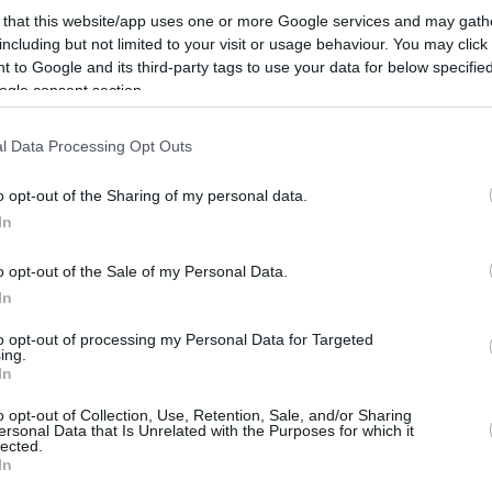
 that this website/app uses one or more Google services and may gath
including but not limited to your visit or usage behaviour. You may click 
234
3
 to Google and its third-party tags to use your data for below specifi
α την Ύδρα: Παρά τον νόμο,
ogle consent section.
υρίζει» από αυτοκίνητα,
l Data Processing Opt Outs
κια και ποδήλατα - Αδιαφορούν
κές Αρχές
o opt-out of the Sharing of my personal data.
In
 απαγορεύει τα τροχοφόρα στο πανέμορφο νησί, έχει
σε «κουρελόχαρτο», με την ανοχή Δήμου, Αστυνομίας
o opt-out of the Sale of my Personal Data.
ύ - Σύσκεψη για το θέμα την Τρίτη στο υπουργείο
In
to opt-out of processing my Personal Data for Targeted
ing.
In
4
8
ικά αρχεία με αναφορές στις
o opt-out of Collection, Use, Retention, Sale, and/or Sharing
ersonal Data that Is Unrelated with the Purposes for which it
lected.
ς, στα Ψαρά και στο Μεσολόγγι
In