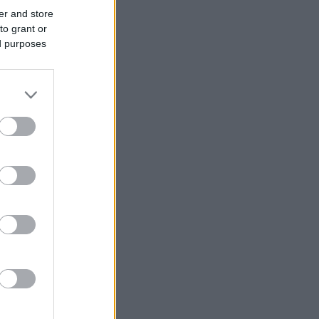
er and store
to grant or
ed purposes