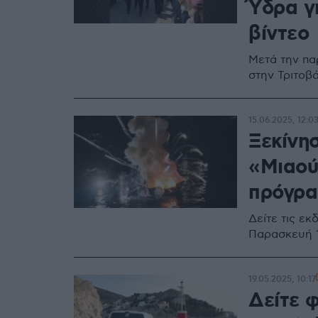
Ύδρα γ
βίντεο
Μετά την πα
στην Τριτοβ
15.06.2025, 12:0
Ξεκίνησ
«Μιαού
πρόγρ
Δείτε τις ε
Παρασκευή 1
19.05.2025, 10:17
Δείτε 