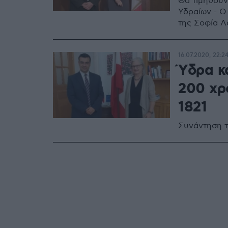
Θα τιμηθούν
Υδραίων - Ο
της Σοφία Λ
16.07.2020, 22:2
Ύδρα κ
200 χρ
1821
Συνάντηση τ