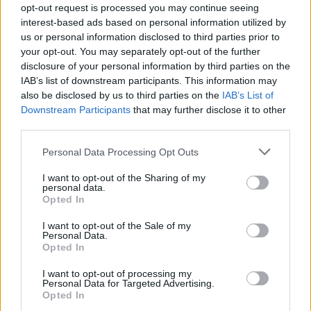
opt-out request is processed you may continue seeing
interest-based ads based on personal information utilized by
us or personal information disclosed to third parties prior to
your opt-out. You may separately opt-out of the further
disclosure of your personal information by third parties on the
IAB’s list of downstream participants. This information may
also be disclosed by us to third parties on the
IAB’s List of
Downstream Participants
that may further disclose it to other
third parties.
Please note that this website/app uses one or more Google
Personal Data Processing Opt Outs
1
26.10.2022, 10:43
services and may gather and store information including but
Κατερίνα Διδασκάλου: «Δεν είμαι προληπτική, αλλά
not limited to your visit or usage behaviour. You may click to
I want to opt-out of the Sharing of my
στην παράσταση φοράω ματάκι»
personal data.
grant or deny consent to Google and its third-party tags to
Opted In
Η ηθοποιός αποκάλυψε αν υπάρχει κάποιος που δεν
use your data for below specified purposes in below Google
θα ήθελε να δει στην πρεμιέρα της
consent section.
I want to opt-out of the Sale of my
Personal Data.
Opted In
I want to opt-out of processing my
Personal Data for Targeted Advertising.
Opted In