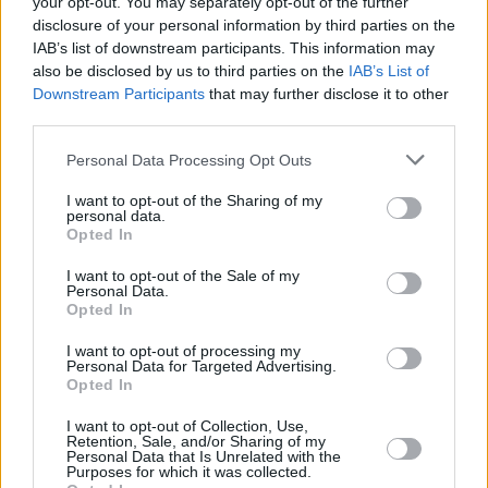
your opt-out. You may separately opt-out of the further
θεωρητικών φυσικών
disclosure of your personal information by third parties on the
IAB’s list of downstream participants. This information may
also be disclosed by us to third parties on the
IAB’s List of
Downstream Participants
that may further disclose it to other
third parties.
Please note that this website/app uses one or more Google
Personal Data Processing Opt Outs
services and may gather and store information including but
not limited to your visit or usage behaviour. You may click to
I want to opt-out of the Sharing of my
personal data.
grant or deny consent to Google and its third-party tags to
Opted In
use your data for below specified purposes in below Google
consent section.
I want to opt-out of the Sale of my
Personal Data.
Opted In
I want to opt-out of processing my
Personal Data for Targeted Advertising.
Opted In
I want to opt-out of Collection, Use,
Retention, Sale, and/or Sharing of my
Personal Data that Is Unrelated with the
Purposes for which it was collected.