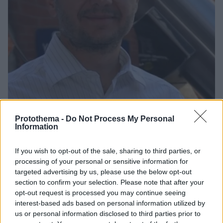
Protothema -
Do Not Process My Personal
87
04.10.2020, 10:00
Information
Τρίτο βραβείο Νόμπελ σε Έλληνα; Ο αστροφυσικός
Δημήτρης Ψάλτης, ο Αϊνστάιν και η Μαύρη Τρύπα του
Διαστήματος
If you wish to opt-out of the sale, sharing to third parties, or
processing of your personal or sensitive information for
Μία ανάρτηση του αστροφυσικού Διονύση
targeted advertising by us, please use the below opt-out
Σιμόπουλου αναδεικνύει τις πιθανότητες του
section to confirm your selection. Please note that after your
Δημήτρη Ψάλτη να φέρει στην Ελλάδα το τρίτο της
opt-out request is processed you may continue seeing
Νόμπελ, μετά τους Σεφέρη και Ελύτη - Η
interest-based ads based on personal information utilized by
«φωτογράφιση» της Μαύρης Τρύπας, το «Event
us or personal information disclosed to third parties prior to
Horizon Telescope» και οι μαθηματικές υποθέσεις των