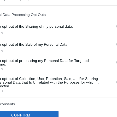
ogle consent section.
 ηθοποιού και το ατύχημα που προκάλεσε, αλλά και
 ενώ εύχεται να μείνει η Τροχαία «χωρίς δουλειά»
l Data Processing Opt Outs
o opt-out of the Sharing of my personal data.
In
o opt-out of the Sale of my Personal Data.
In
to opt-out of processing my Personal Data for Targeted
ing.
In
o opt-out of Collection, Use, Retention, Sale, and/or Sharing
ersonal Data that Is Unrelated with the Purposes for which it
lected.
In
consents
CONFIRM