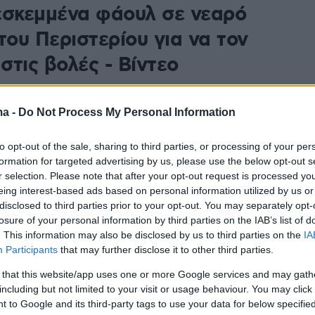
εσκεμμένα φάουλ σε νεαρό
του Περιστερίου για να τον
 στις βολές - Βίντεο
ις 2'' για το φινάλε του αγώνα και ο Κώστας
σε την δυνατότητα στον Δημήτρη Παπαγεωργίου να
ma -
Do Not Process My Personal Information
ομά του στον πίνακα των σκόρερ
to opt-out of the sale, sharing to third parties, or processing of your per
formation for targeted advertising by us, please use the below opt-out s
155
r selection. Please note that after your opt-out request is processed y
κητής Τροχαίας για Μπισμπίκη:
eing interest-based ads based on personal information utilized by us or
disclosed to third parties prior to your opt-out. You may separately opt-
να ενός επώνυμου με χειροπέδες
losure of your personal information by third parties on the IAB’s list of
 ένα μήνυμα σε όλους - Γιατί
. This information may also be disclosed by us to third parties on the
IA
Participants
that may further disclose it to other third parties.
υ έκαναν αλκοτέστ
 that this website/app uses one or more Google services and may gath
τής της Τροχαίας Αττικής Δημήτρης Παπαγεωργίου,
including but not limited to your visit or usage behaviour. You may click 
 to Google and its third-party tags to use your data for below specifi
 Πρώτη Λέξη και τον Αντώνη Σρόιτερ για τη σύλληψη