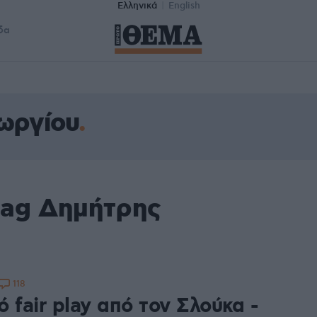
Ελληνικά
English
δα
ωργίου
tag Δημήτρης
118
 fair play από τον Σλούκα -