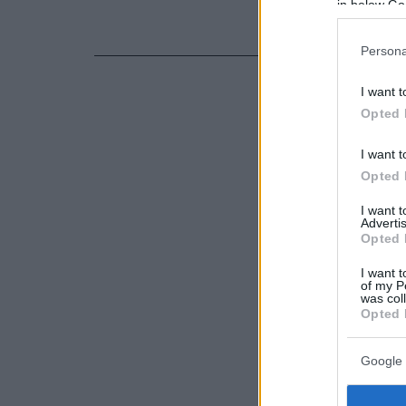
in below Go
του γνωστού
τον νέο ΚΟΚ,
Persona
I want t
Opted 
I want t
Opted 
I want 
Advertis
Opted 
I want t
of my P
was col
Opted 
Google 