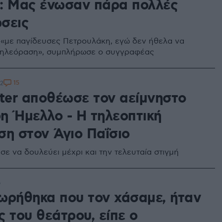
: Μας ένωσαν πάρα πολλές
σεις
ι «με παγίδευσες Πετρουλάκη, εγώ δεν ήθελα να
τηλεόραση», συμπλήρωσε ο συγγραφέας
15
22
tter αποθέωσε τον αείμνηστο
η Ήμελλο - Η τηλεοπτική
ση στον Άγιο Παΐσιο
σε να δουλεύει μέχρι και την τελευταία στιγμή
6
ωρήθηκα που τον χάσαμε, ήταν
 του θεάτρου, είπε ο