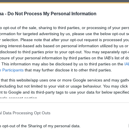
η Ήμελλο: Έφτανε σε σημείο
ma -
Do Not Process My Personal Information
ι σε εμάς δύναμη και κουράγιο
κα που έφυγε τόσο νωρίς, πρόσθεσε ο ηθοποιός
to opt-out of the sale, sharing to third parties, or processing of your per
formation for targeted advertising by us, please use the below opt-out s
r selection. Please note that after your opt-out request is processed y
3
eing interest-based ads based on personal information utilized by us or
λης Αεράκης αποχαιρέτησε τον
disclosed to third parties prior to your opt-out. You may separately opt-
losure of your personal information by third parties on the IAB’s list of
η Ήμελλο με μία υπόσχεση: Την
. This information may also be disclosed by us to third parties on the
IA
Participants
that may further disclose it to other third parties.
α τάβλι που σου χρωστάω θα
 that this website/app uses one or more Google services and may gath
ίξουμε κάπου πιο ήσυχα
including but not limited to your visit or usage behaviour. You may click 
 to Google and its third-party tags to use your data for below specifi
βρέθηκε στο Α' Κοιμητήριο Αθηνών για να πει το δικό
ogle consent section.
στον συνάδελφό του - Δείτε βίντεο
l Data Processing Opt Outs
27
o opt-out of the Sharing of my personal data.