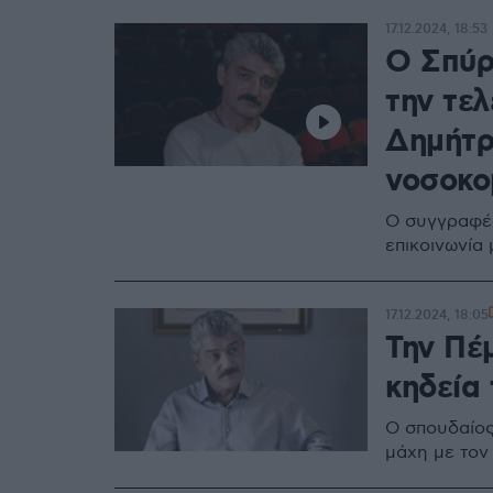
17.12.2024, 18:53
Ο Σπύρ
την τελ
Δημήτρ
νοσοκο
Ο συγγραφέα
επικοινωνία 
17.12.2024, 18:05
Την Πέ
κηδεία
Ο σπουδαίος
μάχη με τον