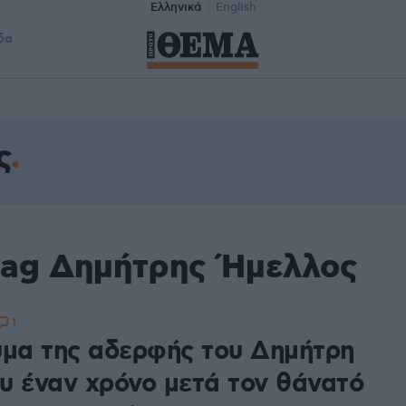
Ελληνικά
English
δα
ς
tag Δημήτρης Ήμελλος
1
υμα της αδερφής του Δημήτρη
υ έναν χρόνο μετά τον θάνατό