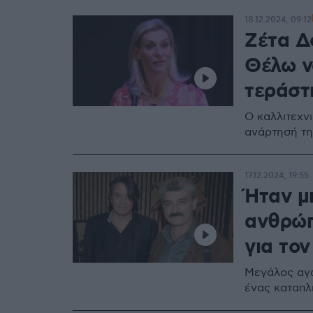
18.12.2024, 09:12
Ζέτα Δ
Θέλω ν
τεράστ
Ο καλλιτεχν
ανάρτησή τ
17.12.2024, 19:55
Ήταν μ
ανθρώπ
για το
Μεγάλος αγω
ένας καταπλ