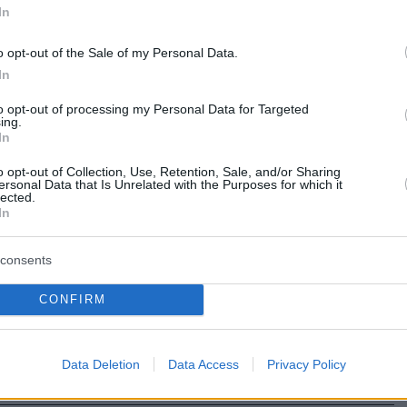
ηση στην κηδεία του
In
ένου ηθοποιού Δημήτρη
o opt-out of the Sale of my Personal Data.
υ - Τραγικές φιγούρες η μητέρα
In
αδερφός του
to opt-out of processing my Personal Data for Targeted
ing.
ν και συναδέλφων στο Α’ Κοιμητήριο Αθηνών - Δείτε
In
φωτογραφίες
o opt-out of Collection, Use, Retention, Sale, and/or Sharing
ersonal Data that Is Unrelated with the Purposes for which it
lected.
32
In
ος Ήμελλος δεν θέλει κάμερες
consents
ύ κόσμο στην κηδεία του
 του, είπε ο Σπύρος Μπιμπίλας
CONFIRM
Δημήτρη Ήμελλου είχε ανακοινώσει νωρίτερα πως
υ πατέρα του είναι να κατατεθούν χρήματα στον
Data Deletion
Data Access
Privacy Policy
 του ΤΑΣΕΗ