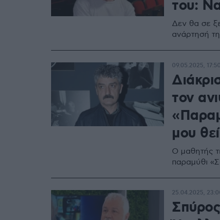
του: Ν
Δεν θα σε ξ
ανάρτησή τη
09.05.2025, 17:5
Διάκρι
τον αν
«Παραμ
μου θε
Ο μαθητής τ
παραμύθι «Σ
25.04.2025, 23:0
Σπύρος