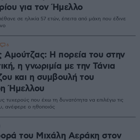
ρίου για τον Ήμελλο
έθανε σε ηλικία 57 ετών, έπειτα από μάχη που έδινε
ίνο
6
8
ς Αμούτζας: Η πορεία του στην
ική, η γνωριμία με την Τάνια
ου και η συμβουλή του
η Ήμελλου
ους τυχερούς που έχω τη δυνατότητα να επιλέγω τις
υ, ανέφερε ο ηθοποιός
1
ορά του Μιχάλη Αεράκη στον