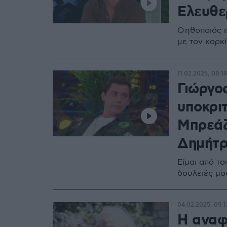
Ελευθε
O ηθοποιός π
με τον καρκ
11.02.2025, 08:1
Γιώργο
υποκριτ
Μπρεάζ
Δημήτρ
Είμαι από τ
δουλειές μο
04.02.2025, 09:1
Η αναφ