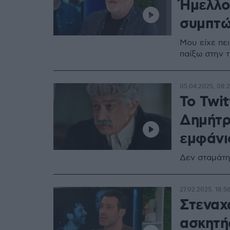
Ήμελλο
συμπτώ
Μου είχε πε
παίξω στην 
05.04.2025, 08:
Το Twi
Δημήτρ
εμφάνι
Δεν σταμάτη
27.02.2025, 18:5
Στεναχ
ασκητής