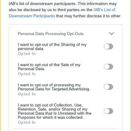
IAB’s list of downstream participants. This information may
also be disclosed by us to third parties on the
IAB’s List of
Downstream Participants
that may further disclose it to other
third parties.
Please note that this website/app uses one or more Google
Personal Data Processing Opt Outs
services and may gather and store information including but
not limited to your visit or usage behaviour. You may click to
I want to opt-out of the Sharing of my
personal data.
grant or deny consent to Google and its third-party tags to
Opted In
use your data for below specified purposes in below Google
consent section.
I want to opt-out of the Sale of my
Personal Data.
Opted In
I want to opt-out of processing my
Personal Data for Targeted Advertising.
Opted In
I want to opt-out of Collection, Use,
Retention, Sale, and/or Sharing of my
Personal Data that Is Unrelated with the
Purposes for which it was collected.
29.01.2024, 17:25
Opted In
Η ζωή μετά τον καρκίνο: Με στόχο λιγότερες διακρίσεις
για τους επιζήσαντες- Τι ζητά η ΕΛΛΟΚ