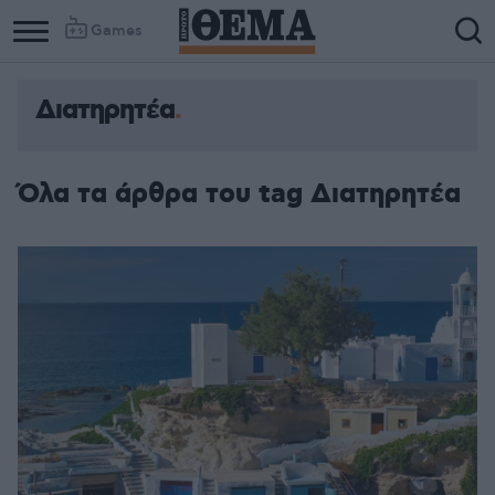
Games
Διατηρητέα
Column
Column
1
2
Όλα τα άρθρα του tag Διατηρητέα