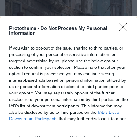
Protothema -
Do Not Process My Personal
Information
1
13.05.2022, 12:24
If you wish to opt-out of the sale, sharing to third parties, or
Το πρώτο βήμα για την προστασία της αρχιτεκτονικής
processing of your personal or sensitive information for
κληρονομιάς της χώρας
targeted advertising by us, please use the below opt-out
Η Εύη Μαμιδάκη, μέλος και νομικός σύμβουλος του
section to confirm your selection. Please note that after your
Συλλόγου Ιδιοκτητών Διατηρητέων Κτηρίων και
opt-out request is processed you may continue seeing
Μνημείων αναφέρει ότι είναι πια καιρός η προστασία
interest-based ads based on personal information utilized by
του ιστορικού κτιριακού αποθέματος της χώρας -που
us or personal information disclosed to third parties prior to
your opt-out. You may separately opt-out of the further
ανέρχεται σε πάνω από 250.000 - να σταματήσει να
disclosure of your personal information by third parties on the
θεωρείται ως μία επιβαρυντική για τον
IAB’s list of downstream participants. This information may
προϋπολογισμό δαπάνη
also be disclosed by us to third parties on the
IAB’s List of
Downstream Participants
that may further disclose it to other
third parties.
Please note that this website/app uses one or more Google