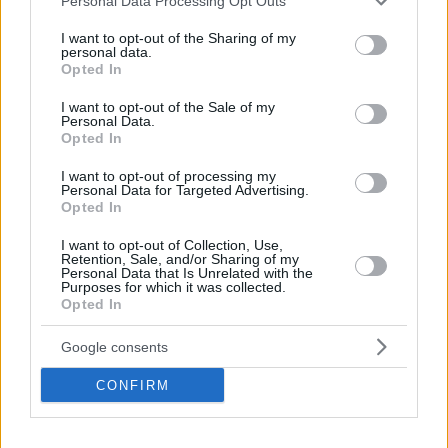
Personal Data Processing Opt Outs
services and may gather and store information including but
not limited to your visit or usage behaviour. You may click to
I want to opt-out of the Sharing of my
personal data.
grant or deny consent to Google and its third-party tags to
Opted In
use your data for below specified purposes in below Google
consent section.
I want to opt-out of the Sale of my
Personal Data.
Opted In
I want to opt-out of processing my
Personal Data for Targeted Advertising.
Opted In
I want to opt-out of Collection, Use,
Retention, Sale, and/or Sharing of my
Personal Data that Is Unrelated with the
Purposes for which it was collected.
Opted In
Google consents
3
02.02.2021, 09:47
Κύπρος: Σάλος για την κατεδάφιση διατηρητέων
CONFIRM
κτιρίων με εντολή του Αρχιεπισκόπου Χρυσοστόμου
Χθες χωρίς άδεια και χωρίς ενημέρωση των αρχών οι
μπουλντόζες μετέτρεψαν σε μπάζα τα τέσσερα