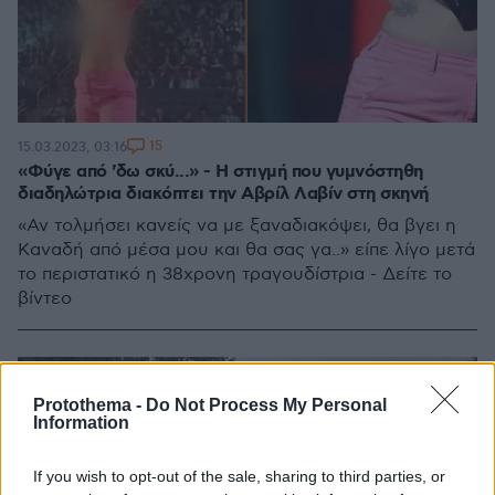
15
15.03.2023, 03:16
«Φύγε από 'δω σκύ...» - Η στιγμή που γυμνόστηθη
διαδηλώτρια διακόπτει την Αβρίλ Λαβίν στη σκηνή
«Αν τολμήσει κανείς να με ξαναδιακόψει, θα βγει η
Καναδή από μέσα μου και θα σας γα..» είπε λίγο μετά
το περιστατικό η 38χρονη τραγουδίστρια - Δείτε το
βίντεο
Protothema -
Do Not Process My Personal
Information
If you wish to opt-out of the sale, sharing to third parties, or