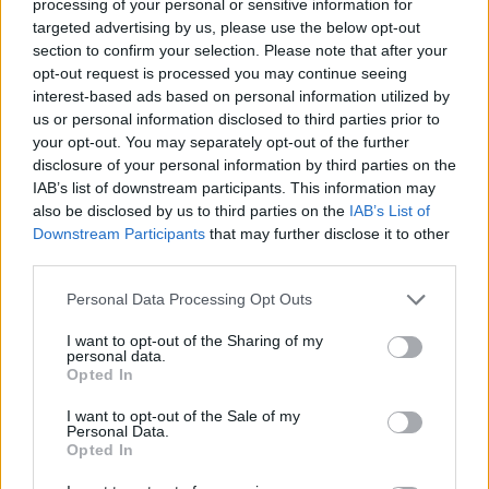
processing of your personal or sensitive information for
targeted advertising by us, please use the below opt-out
section to confirm your selection. Please note that after your
opt-out request is processed you may continue seeing
interest-based ads based on personal information utilized by
us or personal information disclosed to third parties prior to
your opt-out. You may separately opt-out of the further
disclosure of your personal information by third parties on the
IAB’s list of downstream participants. This information may
also be disclosed by us to third parties on the
IAB’s List of
Downstream Participants
that may further disclose it to other
third parties.
Please note that this website/app uses one or more Google
Personal Data Processing Opt Outs
services and may gather and store information including but
not limited to your visit or usage behaviour. You may click to
I want to opt-out of the Sharing of my
2
07.10.2022, 17:44
personal data.
grant or deny consent to Google and its third-party tags to
Νέος θάνατος 16χρονης διαδηλώτριας στο Ιράν -
Opted In
«Αυτοκτόνησε πέφτοντας από ταράτσα» λένε οι Αρχές
use your data for below specified purposes in below Google
consent section.
I want to opt-out of the Sale of my
Σύμφωνα με την Διεθνή Αμνηστία, η Σαρίνα
Personal Data.
Ισμαϊλζαντέχ «κατέληξε αφού ξυλοκοπήθηκε άγρια
Opted In
στο κεφάλι με γκλομπ»