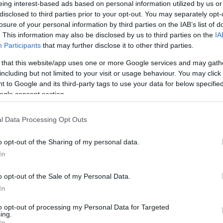
οφή με νέο άλμπουμ και
eing interest-based ads based on personal information utilized by us or
disclosed to third parties prior to your opt-out. You may separately opt-
μια περιοδεία
losure of your personal information by third parties on the IAB’s list of
. This information may also be disclosed by us to third parties on the
IA
ια τους γράφτηκαν κατά την πρώτη φάση της
Participants
that may further disclose it to other third parties.
αι έχουν αντίστοιχες επιρροές
 that this website/app uses one or more Google services and may gath
including but not limited to your visit or usage behaviour. You may click 
2
2
 to Google and its third-party tags to use your data for below specifi
ναι το καινούργιο τραγούδι των
ogle consent section.
he Mode
l Data Processing Opt Outs
λοφορήσει το ολοκληρωμένο νέο άλμπουμ τους
o opt-out of the Sharing of my personal data.
In
31
4
o opt-out of the Sale of my Personal Data.
 ο Άντι Φλέτσερ των Depeche
In
to opt-out of processing my Personal Data for Targeted
ing.
ό τα ιδρυτικά μέλη του συγκροτήματος και παρέμενε
In