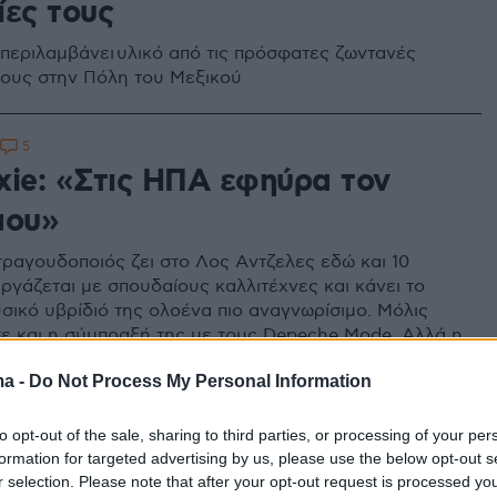
ίες τους
 περιλαμβάνει υλικό από τις πρόσφατες ζωντανές
τους στην Πόλη του Μεξικού
5
xie: «Στις ΗΠΑ εφηύρα τον
μου»
τραγουδοποιός ζει στο Λος Aντζελες εδώ και 10
ργάζεται με σπουδαίους καλλιτέχνες και κάνει το
υσικό υβρίδιό της ολοένα πιο αναγνωρίσιμο. Μόλις
 και η σύμπραξή της με τους Depeche Mode. Αλλά η
κάνει θέμα
ma -
Do Not Process My Personal Information
7
to opt-out of the sale, sharing to third parties, or processing of your per
eche Mode κάνουν δυναμική
formation for targeted advertising by us, please use the below opt-out s
r selection. Please note that after your opt-out request is processed y