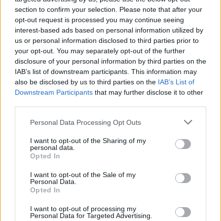
Οσα είπε ο πρώην πρωθυπουργός στο 8ο Οικονομικό
section to confirm your selection. Please note that after your
Φόρουμ των Δελφών
opt-out request is processed you may continue seeing
interest-based ads based on personal information utilized by
us or personal information disclosed to third parties prior to
your opt-out. You may separately opt-out of the further
disclosure of your personal information by third parties on the
IAB’s list of downstream participants. This information may
also be disclosed by us to third parties on the
IAB’s List of
Downstream Participants
that may further disclose it to other
third parties.
Please note that this website/app uses one or more Google
Personal Data Processing Opt Outs
services and may gather and store information including but
not limited to your visit or usage behaviour. You may click to
I want to opt-out of the Sharing of my
personal data.
grant or deny consent to Google and its third-party tags to
Opted In
use your data for below specified purposes in below Google
consent section.
I want to opt-out of the Sale of my
Personal Data.
Opted In
I want to opt-out of processing my
Personal Data for Targeted Advertising.