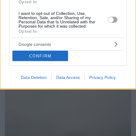
Opted In
I want to opt-out of Collection, Use,
Retention, Sale, and/or Sharing of my
Personal Data that Is Unrelated with the
1
29.04.2023, 17:33
Purposes for which it was collected.
Μηταράκης: Η Ευρώπη είναι αυτή που θα πρέπει να
Opted In
επιλέγει ποιος εισέρχεται
Google consents
Για την διαχείριση της μεταναστευτικής κρίσης,
μίλησε ο υπουργός Μετανάστευσης και Ασύλου
CONFIRM
στους Δελφούς
Data Deletion
Data Access
Privacy Policy