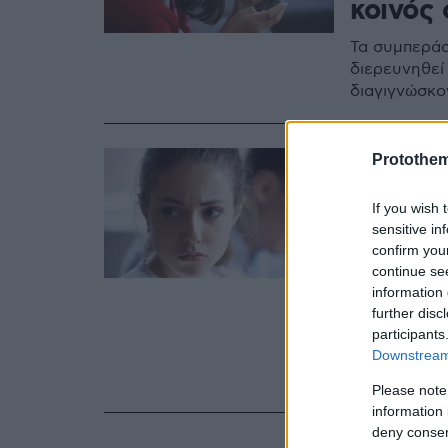
κοινός 
Τα συμπεράσ
διερευνηθεί
διαγιγνώσκο
09.11.2024, 21:10
Protothe
Σύντρο
If you wish 
θα κατ
sensitive in
κάνετε
confirm you
continue se
Γλυκός και 
information 
further disc
γίνεται ψυχ
participants
κρατάει εσά
Downstream 
διαχείριση τ
τραπέζι το 
Please note
περίπτωση α
information 
deny consent