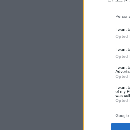
in below Go
Persona
I want t
Opted 
I want t
Opted 
I want 
Advertis
Opted 
I want t
of my P
was col
Opted 
Google 