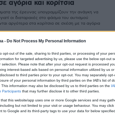
σε αγόρια και κορίτσια
ματα της έρευνας υπογραμμίζουν την ανάγκη να
 γιατί οι διαταραχές στο φάσμα του αυτισμού
νται αργότερα στα κορίτσια σε σχέση με τα αγόρια
ma -
Do Not Process My Personal Information
φος ψυχρός ή με αυτισμό; Πως
to opt-out of the sale, sharing to third parties, or processing of your per
αλάβετε τη διαφορά – Τι να
formation for targeted advertising by us, please use the below opt-out s
r selection. Please note that after your opt-out request is processed y
eing interest-based ads based on personal information utilized by us or
προστατευτικός στην αρχή της σχέσης, αλλά μετά
disclosed to third parties prior to your opt-out. You may separately opt-
losure of your personal information by third parties on the IAB’s list of
ρός και απόμακρος...Ίσως ο σύντροφός σας να μην
. This information may also be disclosed by us to third parties on the
IA
ς σε απόσταση, αλλά να δυσκολεύεται με τη
Participants
that may further disclose it to other third parties.
ου ίδιου του του εαυτού - Μια ειδικός θέτει στο
ενδεχόμενο το πρόβλημα να οφείλεται σε αδιάγνωστη
 that this website/app uses one or more Google services and may gath
υτισμού
including but not limited to your visit or usage behaviour. You may click 
 to Google and its third-party tags to use your data for below specifi