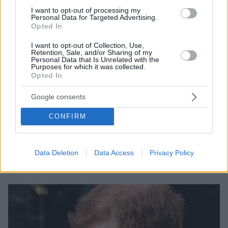
I want to opt-out of processing my
Personal Data for Targeted Advertising.
Opted In
I want to opt-out of Collection, Use,
Retention, Sale, and/or Sharing of my
Personal Data that Is Unrelated with the
Purposes for which it was collected.
Opted In
58
07.06.2024, 15:06
Παντρεύτηκε ο 33χρονος billionaire και πιο περιζήτητος
Google consents
εργένης στη Βρετανία - Ο ρόλος του πρίγκιπα Ουίλιαμ
(βίντεο)
CONFIRM
Ο γαμπρός είναι ο πλουσιότερος Βρετανός κάτω των
40 - Ποια είναι η νύφη Ολίβια Χένσον - Απών ο Χάρι,
παρά τη στενή σχέση που διατηρούσε με τον γαμπρό
Data Deletion
Data Access
Privacy Policy
Χιου Γκρόσβενορ