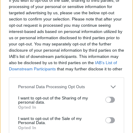
If you wish to opt-out of the sale, sharing to third parties, or
Συνελήφθη 30χρονος που εισέβαλε στα ανάκτορα του
processing of your personal or sensitive information for
Ουίνδσορ - Είχε στην κατοχή του ναρκωτικά
targeted advertising by us, please use the below opt-out
section to confirm your selection. Please note that after your
Ο συλληφθείς αργότερα αφέθηκε ελεύθερος υπό
opt-out request is processed you may continue seeing
όρους, ενώ η έρευνα για τις συνθήκες κάτω από τις
interest-based ads based on personal information utilized by
οποίες σημειώθηκε το περιστατικό συνεχίζεται
us or personal information disclosed to third parties prior to
your opt-out. You may separately opt-out of the further
disclosure of your personal information by third parties on the
IAB’s list of downstream participants. This information may
also be disclosed by us to third parties on the
IAB’s List of
Downstream Participants
that may further disclose it to other
third parties.
Please note that this website/app uses one or more Google
Personal Data Processing Opt Outs
services and may gather and store information including but
not limited to your visit or usage behaviour. You may click to
I want to opt-out of the Sharing of my
personal data.
grant or deny consent to Google and its third-party tags to
Opted In
use your data for below specified purposes in below Google
consent section.
I want to opt-out of the Sale of my
Personal Data.
Opted In