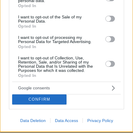
personal data.
grant or deny consent to Google and its third-party tags to
Opted In
use your data for below specified purposes in below Google
consent section.
I want to opt-out of the Sale of my
Personal Data.
Opted In
I want to opt-out of processing my
Personal Data for Targeted Advertising.
Opted In
I want to opt-out of Collection, Use,
Retention, Sale, and/or Sharing of my
Personal Data that Is Unrelated with the
Purposes for which it was collected.
Opted In
Google consents
CONFIRM
Data Deletion
Data Access
Privacy Policy