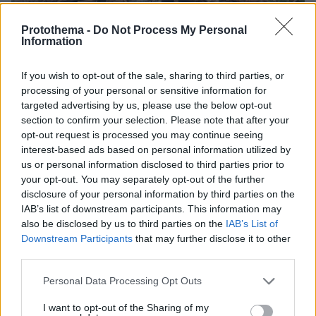
Protothema -
Do Not Process My Personal
Information
If you wish to opt-out of the sale, sharing to third parties, or
processing of your personal or sensitive information for
targeted advertising by us, please use the below opt-out
section to confirm your selection. Please note that after your
opt-out request is processed you may continue seeing
interest-based ads based on personal information utilized by
us or personal information disclosed to third parties prior to
your opt-out. You may separately opt-out of the further
disclosure of your personal information by third parties on the
2
09.10.2024, 04:25
IAB’s list of downstream participants. This information may
Σε 22 ανήλθε ο αριθμός των νεκρών από τις πλημμύρες
also be disclosed by us to third parties on the
IAB’s List of
και τις κατολισθήσεις στη Βοσνία-Ερζεγοβίνη
Downstream Participants
that may further disclose it to other
Συνεργεία διάσωσης εξακολουθούν να αναζητούν
third parties.
έξι αγνοούμενους - Η υπηρεσία Πολιτικής
Please note that this website/app uses one or more Google
Personal Data Processing Opt Outs
Προστασίας διέταξε χθες Τρίτη την άμεση εκκένωση
services and may gather and store information including but
των περιοχών Γιαμπλάνιτσα και Κόνιτς
not limited to your visit or usage behaviour. You may click to
I want to opt-out of the Sharing of my