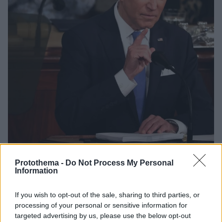
56
22.03.2022, 08:00
Protothema -
Do Not Process My Personal
Υπάρχει σαφής ένδειξη ότι ο Πούτιν σκέφτεται να
Information
χρησιμοποιήσει βιολογικά όπλα στην Ουκρανία, λέει ο
Μπάιντεν
If you wish to opt-out of the sale, sharing to third parties, or
Ο Αμερικανός πρόεδρος προειδοποίησε πως, αν
processing of your personal or sensitive information for
συμβεί κάτι τέτοιο, θα υπάρξει δριμεία απάντηση από
targeted advertising by us, please use the below opt-out