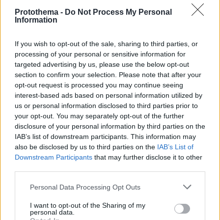
Protothema -
Do Not Process My Personal
15.04.2024, 15:43
Information
Η Be-Live στο Forum Δελφών για το δημογραφικό και
την υπογονιμότητα
If you wish to opt-out of the sale, sharing to third parties, or
Ο ιδρυτής του Σωματείου Βασίλης Κελλάρης
processing of your personal or sensitive information for
συνομίλησε με την υπουργό οικογένειας Σοφία
targeted advertising by us, please use the below opt-out
Ζαχαράκη για την ανάγκη νέων πρωτοβουλιών
section to confirm your selection. Please note that after your
opt-out request is processed you may continue seeing
interest-based ads based on personal information utilized by
us or personal information disclosed to third parties prior to
your opt-out. You may separately opt-out of the further
disclosure of your personal information by third parties on the
IAB’s list of downstream participants. This information may
also be disclosed by us to third parties on the
IAB’s List of
Downstream Participants
that may further disclose it to other
third parties.
Please note that this website/app uses one or more Google
Personal Data Processing Opt Outs
services and may gather and store information including but
not limited to your visit or usage behaviour. You may click to
I want to opt-out of the Sharing of my
personal data.
grant or deny consent to Google and its third-party tags to