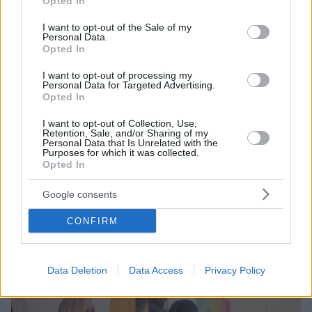
Opted In
use your data for below specified purposes in below Google
consent section.
I want to opt-out of the Sale of my
Personal Data.
Opted In
I want to opt-out of processing my
Personal Data for Targeted Advertising.
Opted In
I want to opt-out of Collection, Use,
Retention, Sale, and/or Sharing of my
04.10.2023, 17:52
Personal Data that Is Unrelated with the
Εγκαινιάσθηκε το Πολιτιστικό Κέντρο Δια Βίου
Purposes for which it was collected.
Μάθησης «Επαμεινώνδας Κελλάρης»
Opted In
Η δημιουργία του Πολιτιστικού Κέντρου έγινε με την
Google consents
υποστήριξη του Βασίλη Κελλάρη, συνιδρυτή του
Σωματείου Be-Live.
CONFIRM
Data Deletion
Data Access
Privacy Policy