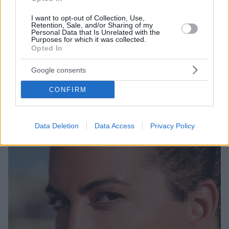
I want to opt-out of Collection, Use,
Retention, Sale, and/or Sharing of my
Personal Data that Is Unrelated with the
8
09.05.2022, 12:49
Purposes for which it was collected.
Δέσποινα Βανδή και Βασίλης Μπουλούμπασης έλυσαν τη
Opted In
συνεργασία τους
Google consents
Δείτε το μήνυμα και τη φωτογραφία που ανέβασε ο
γνωστός κομμωτής
CONFIRM
Data Deletion
Data Access
Privacy Policy