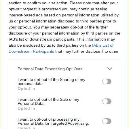
Ο κομμωτής που επιμελείται το look διάσημων
section to confirm your selection. Please note that after your
κυριών της ελληνικής σόουμπιζ βρίσκεται στο νησί
opt-out request is processed you may continue seeing
interest-based ads based on personal information utilized by
us or personal information disclosed to third parties prior to
your opt-out. You may separately opt-out of the further
disclosure of your personal information by third parties on the
IAB’s list of downstream participants. This information may
also be disclosed by us to third parties on the
IAB’s List of
Downstream Participants
that may further disclose it to other
third parties.
Please note that this website/app uses one or more Google
Personal Data Processing Opt Outs
services and may gather and store information including but
not limited to your visit or usage behaviour. You may click to
I want to opt-out of the Sharing of my
personal data.
grant or deny consent to Google and its third-party tags to
Opted In
use your data for below specified purposes in below Google
consent section.
I want to opt-out of the Sale of my
Personal Data.
Opted In
I want to opt-out of processing my
Personal Data for Targeted Advertising.
Opted In