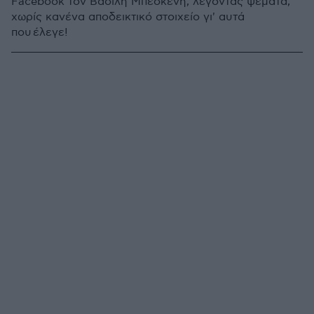
Facebook τον Βασίλη Μπεσκένη, λέγοντας ψέματα,
χωρίς κανένα αποδεικτικό στοιχείο γι' αυτά
που έλεγε!