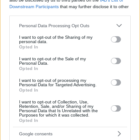
also be disclosed by us to third parties on the
IAB’s List of
Downstream Participants
that may further disclose it to other
third parties.
Please note that this website/app uses one or more Google
Personal Data Processing Opt Outs
services and may gather and store information including but
not limited to your visit or usage behaviour. You may click to
I want to opt-out of the Sharing of my
personal data.
grant or deny consent to Google and its third-party tags to
Opted In
use your data for below specified purposes in below Google
consent section.
I want to opt-out of the Sale of my
Personal Data.
Opted In
I want to opt-out of processing my
Personal Data for Targeted Advertising.
Opted In
I want to opt-out of Collection, Use,
Retention, Sale, and/or Sharing of my
Personal Data that Is Unrelated with the
Purposes for which it was collected.
2
12.02.2019, 19:31
Opted In
Καταδίκη Πολάκη και στο Twitter για τη μετά θάνατον
δικαίωση Μπεσκένη
Google consents