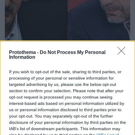
Protothema -
Do Not Process My Personal
Information
112
12.02.2019, 19:57
Ο Πολάκης απειλεί τον νεκρό Μπεσκένη στο Εφετείο...
If you wish to opt-out of the sale, sharing to third parties, or
Ξεπέρασε ακόμη και τον εαυτό του ο αναπληρωτής
processing of your personal or sensitive information for
υπουργός Υγείας, υποστηρίζοντας ότι «θα ασχοληθεί
targeted advertising by us, please use the below opt-out
με την υπόθεση στο Εφετείο» και σχολιάζει εμμέσως
section to confirm your selection. Please note that after your
τη δικαστική απόφαση, γράφοντας στο Facebook:
opt-out request is processed you may continue seeing
«Εκεί που μας χρώσταγαν δεν θα μας πάρουν και το
interest-based ads based on personal information utilized by
βόδι»
us or personal information disclosed to third parties prior to
your opt-out. You may separately opt-out of the further
disclosure of your personal information by third parties on the
IAB’s list of downstream participants. This information may