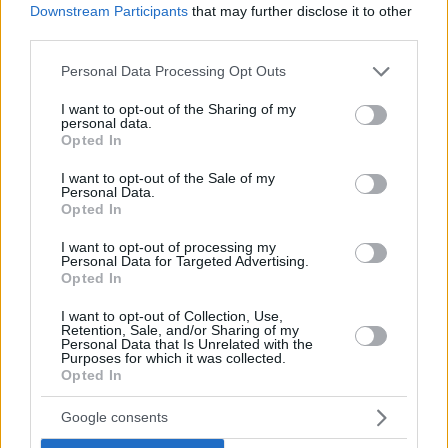
Downstream Participants
that may further disclose it to other
third parties.
Please note that this website/app uses one or more Google
Personal Data Processing Opt Outs
1
21.06.2019, 15:18
services and may gather and store information including but
Τέλος από την Super League ο Γκαγκάτσης!
not limited to your visit or usage behaviour. You may click to
I want to opt-out of the Sharing of my
personal data.
grant or deny consent to Google and its third-party tags to
Ο Βασίλης Γκαγκάτσης απομακρύνεται από τη θέση
Opted In
use your data for below specified purposes in below Google
του διευθύνοντος συμβούλου της Super
consent section.
I want to opt-out of the Sale of my
League αφού κηρύχθηκε έκπτωτος
Personal Data.
Opted In
I want to opt-out of processing my
Personal Data for Targeted Advertising.
Opted In
I want to opt-out of Collection, Use,
Retention, Sale, and/or Sharing of my
Personal Data that Is Unrelated with the
Purposes for which it was collected.
Opted In
Google consents