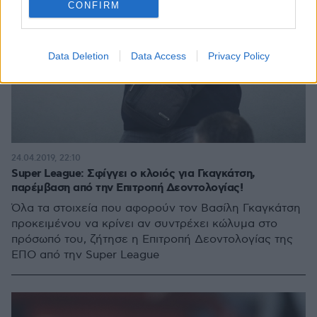
CONFIRM
Data Deletion
Data Access
Privacy Policy
24.04.2019, 22:10
Super League: Σφίγγει ο κλοιός για Γκαγκάτση,
παρέμβαση από την Επιτροπή Δεοντολογίας!
Όλα τα στοιχεία που αφορούν τον Βασίλη Γκαγκάτση
προκειμένου να κρίνει αν συντρέχει κώλυμα στο
πρόσωπό του, ζήτησε η Επιτροπή Δεοντολογίας της
ΕΠΟ από την Super League