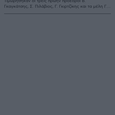
Τιμωρήθηκαν οι τρεις πρώην πρόεδροι Β.
Γκαγκάτσης, Σ. Πιλάβιος, Γ. Γκιρτζίκης και τα μέλη Γ.
Σιντόρης και Γ. Οικονομίδης