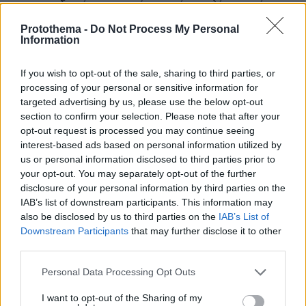
ο τραγουδιστής για τη σύντροφό του, λίγους μήνες
μετά το τέλος της δικαστικής τους διαμάχης - Δείτε
Protothema -
Do Not Process My Personal
το βίντεο
Information
If you wish to opt-out of the sale, sharing to third parties, or
processing of your personal or sensitive information for
targeted advertising by us, please use the below opt-out
section to confirm your selection. Please note that after your
opt-out request is processed you may continue seeing
interest-based ads based on personal information utilized by
us or personal information disclosed to third parties prior to
your opt-out. You may separately opt-out of the further
disclosure of your personal information by third parties on the
IAB’s list of downstream participants. This information may
also be disclosed by us to third parties on the
IAB’s List of
Downstream Participants
that may further disclose it to other
third parties.
Please note that this website/app uses one or more Google
Personal Data Processing Opt Outs
services and may gather and store information including but
not limited to your visit or usage behaviour. You may click to
I want to opt-out of the Sharing of my