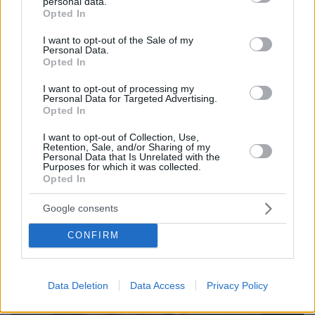
personal data.
grant or deny consent to Google and its third-party tags to
Opted In
use your data for below specified purposes in below Google
consent section.
I want to opt-out of the Sale of my
Personal Data.
Opted In
05.12.2022, 13:34
«Είμαστε ένα ζευγάρι παθιασμένο» λέει η Βαρβάρα
I want to opt-out of processing my
Κίρκη για τον Θέμη Αδαμαντίδη
Personal Data for Targeted Advertising.
Opted In
«Ποια σχέση δεν έχει προβλήματα;» πρόσθεσε -
Δείτε το βίντεο με τις κοινές δηλώσεις τους, λίγους
I want to opt-out of Collection, Use,
μήνες μετά τη δικαστική διαμάχη μεταξύ τους για
Retention, Sale, and/or Sharing of my
Personal Data that Is Unrelated with the
ξυλοδαρμό
Purposes for which it was collected.
Opted In
Google consents
CONFIRM
Data Deletion
Data Access
Privacy Policy