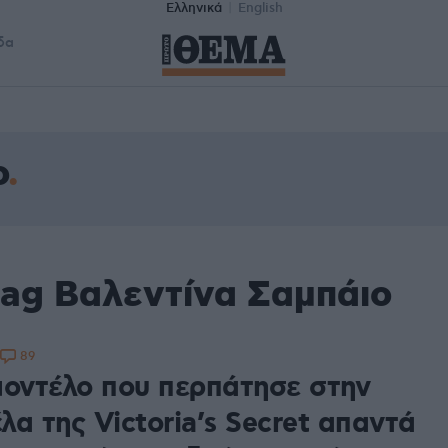
Ελληνικά
English
δα
ο
tag Βαλεντίνα Σαμπάιο
89
μοντέλο που περπάτησε στην
α της Victoria’s Secret απαντά