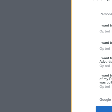
in below Go
Persona
I want t
Opted 
I want t
Opted 
I want 
Advertis
Opted 
I want t
of my P
was col
Opted 
Google 