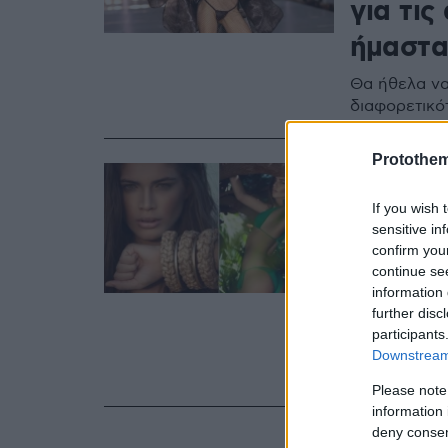
για τις
ήμαστα
Θα ήθελα να
διαφορετικότ
Protothe
16.07.2020, 13:56
Βαλεντ
If you wish 
transg
sensitive in
confirm you
το Spor
continue se
information 
Το 23χρονο 
further disc
γυναίκα που
participants
2017 και δύ
Downstream 
με τη Victor
Please note
information 
deny consent