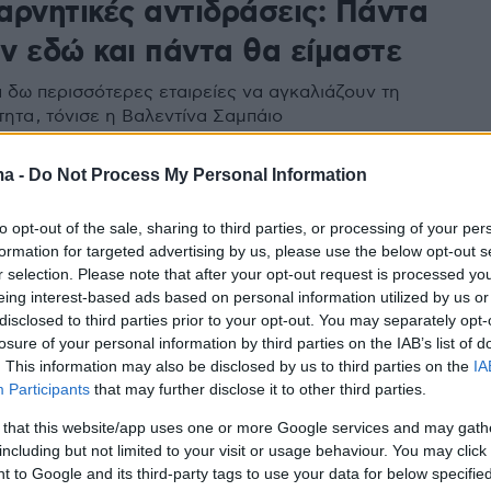
 αρνητικές αντιδράσεις: Πάντα
ν εδώ και πάντα θα είμαστε
 δω περισσότερες εταιρείες να αγκαλιάζουν τη
ητα , τόνισε η Βαλεντίνα Σαμπάιο
ma -
Do Not Process My Personal Information
5
ίνα Σαμπάιο: Η πρώτη
to opt-out of the sale, sharing to third parties, or processing of your per
ender καλλονή που ποζάρει για
formation for targeted advertising by us, please use the below opt-out s
r selection. Please note that after your opt-out request is processed y
ts Illustrated
eing interest-based ads based on personal information utilized by us or
disclosed to third parties prior to your opt-out. You may separately opt-
μοντέλο από τη Βραζιλία υπήρξε η πρώτη trans
losure of your personal information by third parties on the IAB’s list of
 εμφανίστηκε σε εξώφυλλο της γαλλικής Vogue το
. This information may also be disclosed by us to third parties on the
IA
ο χρόνια αργότερα, υπέγραψε συμβόλαιο συνεργασίας
Participants
that may further disclose it to other third parties.
ia's Secret
 that this website/app uses one or more Google services and may gath
including but not limited to your visit or usage behaviour. You may click 
 to Google and its third-party tags to use your data for below specifi