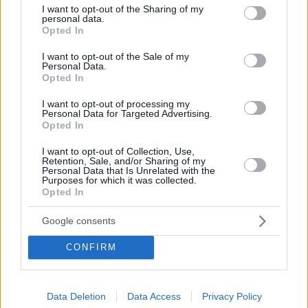
«Επανάσταση» στην αυτοκίνηση - Οι Κινέζοι ετοιμάζουν
not limited to your visit or usage behaviour. You may click to
I want to opt-out of the Sharing of my
personal data.
ρομποταξί χωρίς τιμόνι!
grant or deny consent to Google and its third-party tags to
Opted In
use your data for below specified purposes in below Google
Το νέο αυτόνομο όχημα της Baidu είναι το Apollo
consent section.
RT6 - Διαθέτει τις ικανότητες ενός οδηγού με 20ετή
I want to opt-out of the Sale of my
Personal Data.
εμπειρία - Τα χαρακτηριστικά του
Opted In
I want to opt-out of processing my
Personal Data for Targeted Advertising.
Opted In
I want to opt-out of Collection, Use,
Retention, Sale, and/or Sharing of my
Personal Data that Is Unrelated with the
Purposes for which it was collected.
Opted In
Google consents
CONFIRM
Data Deletion
Data Access
Privacy Policy