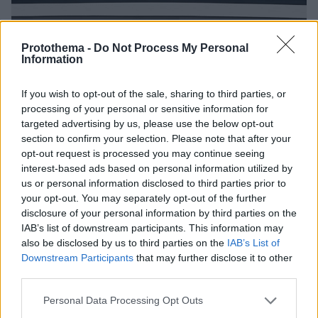
Protothema -
Do Not Process My Personal
Information
If you wish to opt-out of the sale, sharing to third parties, or
processing of your personal or sensitive information for
targeted advertising by us, please use the below opt-out
section to confirm your selection. Please note that after your
opt-out request is processed you may continue seeing
interest-based ads based on personal information utilized by
us or personal information disclosed to third parties prior to
your opt-out. You may separately opt-out of the further
disclosure of your personal information by third parties on the
IAB’s list of downstream participants. This information may
also be disclosed by us to third parties on the
IAB’s List of
Downstream Participants
that may further disclose it to other
third parties.
Please note that this website/app uses one or more Google
Personal Data Processing Opt Outs
4
21.07.2022, 17:22
services and may gather and store information including but