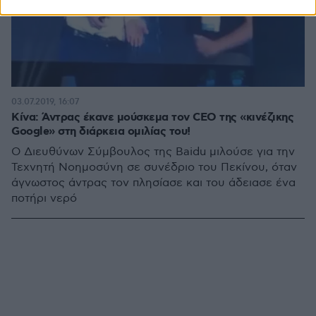
03.07.2019, 16:07
Κίνα: Άντρας έκανε μούσκεμα τον CEO της «κινέζικης
Google» στη διάρκεια ομιλίας του!
Ο Διευθύνων Σύμβουλος της Baidu μιλούσε για την
Τεχνητή Νοημοσύνη σε συνέδριο του Πεκίνου, όταν
άγνωστος άντρας τον πλησίασε και του άδειασε ένα
ποτήρι νερό