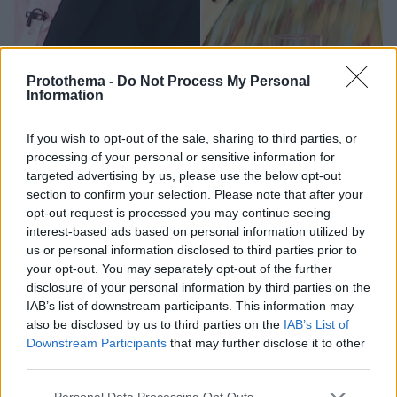
Protothema -
Do Not Process My Personal
Information
06.06.2024, 13:08
Γυναίκα καταγγέλλει ότι η πραγματική Μάρθα από το
«Μικρό Ταρανδάκι» έκανε stalking και σε εκείνη
If you wish to opt-out of the sale, sharing to third parties, or
Η δικηγόρος Λόρα Ρέι ισχυρίζεται ότι έπεσε θύμα της
processing of your personal or sensitive information for
targeted advertising by us, please use the below opt-out
Φιόνα Χάρβεϊ - Είμαι φοβισμένη, δήλωσε
section to confirm your selection. Please note that after your
opt-out request is processed you may continue seeing
interest-based ads based on personal information utilized by
us or personal information disclosed to third parties prior to
your opt-out. You may separately opt-out of the further
disclosure of your personal information by third parties on the
IAB’s list of downstream participants. This information may
also be disclosed by us to third parties on the
IAB’s List of
Downstream Participants
that may further disclose it to other
third parties.
Please note that this website/app uses one or more Google
Personal Data Processing Opt Outs