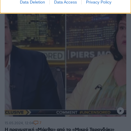
Data Deletion
Data Access
Privacy Policy
7
15.05.2024, 12:04
H πραγματική «Μάρθα» από το «Μικρό Ταρανδάκι»