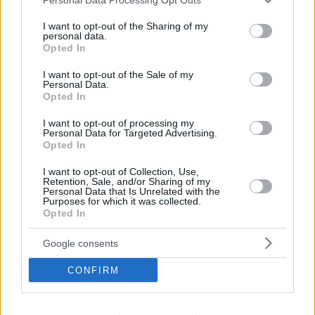
services and may gather and store information including but
not limited to your visit or usage behaviour. You may click to
I want to opt-out of the Sharing of my
personal data.
grant or deny consent to Google and its third-party tags to
Opted In
use your data for below specified purposes in below Google
consent section.
I want to opt-out of the Sale of my
Personal Data.
Opted In
I want to opt-out of processing my
Personal Data for Targeted Advertising.
Opted In
1
27.05.2024, 07:40
I want to opt-out of Collection, Use,
Retention, Sale, and/or Sharing of my
Το «Μικρό Ταρανδάκι» έγινε θέμα συζήτησης στο
Personal Data that Is Unrelated with the
βρετανικό κοινοβούλιο και μπορεί να βάλει σε
Purposes for which it was collected.
μπελάδες το Netflix
Opted In
Μετά τη συνέντευξη της φερόμενης ως πραγματικής
Google consents
stalker του Ρίτσαρντ Γκαντ, άνοιξε ξανά η συζήτηση
για τα ζητήματα διαφύλαξης ταυτοτήτων
CONFIRM