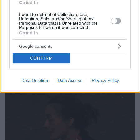
Opted In
I want to opt-out of Collection, Use,
Retention, Sale, and/or Sharing of my
Personal Data that Is Unrelated with the
Purposes for which it was collected.
Opted In
5
28.02.2022, 06:42
Η Αθανασία Τσουμελέκα αποχώρησε από τη «Φάρμα»
Google consents
Ηττήθηκε από τον Κωνσταντίνο Κουτσαβάκη και οι
συμπαίκτες της απογοητεύτηκαν – Η χρυσή
CONFIRM
Ολυμπιονίκης διαισθανόταν ότι θα φύγει από το
παιχνίδι
Data Deletion
Data Access
Privacy Policy