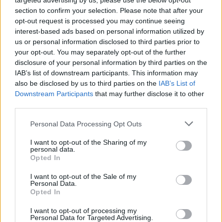
targeted advertising by us, please use the below opt-out
Η Ολυμπιονίκης στο βάδην μιλάει και για την τιμωρία
section to confirm your selection. Please note that after your
opt-out request is processed you may continue seeing
της για ντόπινγκ και την απόφαση τής να αποχωρήσει
interest-based ads based on personal information utilized by
από τον αθλητισμό
us or personal information disclosed to third parties prior to
your opt-out. You may separately opt-out of the further
disclosure of your personal information by third parties on the
IAB’s list of downstream participants. This information may
also be disclosed by us to third parties on the
IAB’s List of
Downstream Participants
that may further disclose it to other
third parties.
Please note that this website/app uses one or more Google
Personal Data Processing Opt Outs
services and may gather and store information including but
not limited to your visit or usage behaviour. You may click to
I want to opt-out of the Sharing of my
personal data.
grant or deny consent to Google and its third-party tags to
Opted In
use your data for below specified purposes in below Google
consent section.
I want to opt-out of the Sale of my
Personal Data.
Opted In
I want to opt-out of processing my
Personal Data for Targeted Advertising.