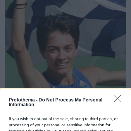
Protothema -
Do Not Process My Personal
Information
23
22.12.2025, 10:27
Η εξομολόγηση της Αθανασίας
If you wish to opt-out of the sale, sharing to third parties, or
Τσουμελέκα: Προπονητής μού έκανε ανήθικη πρόταση,
processing of your personal or sensitive information for
του πήρα τα ρούχα και έφυγα