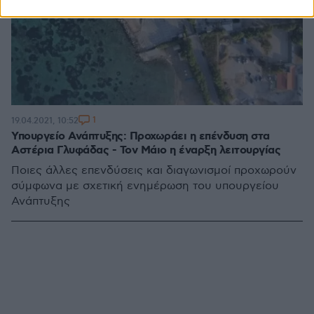
1
19.04.2021, 10:52
Υπουργείο Ανάπτυξης: Προχωράει η επένδυση στα
Αστέρια Γλυφάδας - Τον Μάιο η έναρξη λειτουργίας
Ποιες άλλες επενδύσεις και διαγωνισμοί προχωρούν
σύμφωνα με σχετική ενημέρωση του υπουργείου
Ανάπτυξης