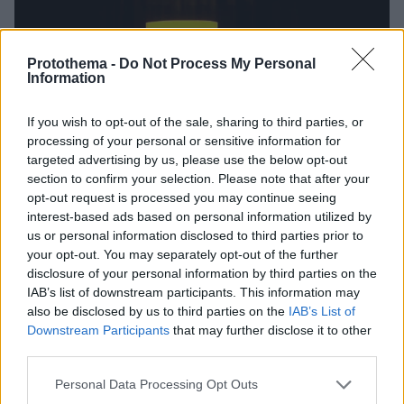
Protothema -
Do Not Process My Personal
Information
If you wish to opt-out of the sale, sharing to third parties, or
processing of your personal or sensitive information for
targeted advertising by us, please use the below opt-out
section to confirm your selection. Please note that after your
opt-out request is processed you may continue seeing
interest-based ads based on personal information utilized by
us or personal information disclosed to third parties prior to
your opt-out. You may separately opt-out of the further
disclosure of your personal information by third parties on the
IAB’s list of downstream participants. This information may
also be disclosed by us to third parties on the
IAB’s List of
Downstream Participants
that may further disclose it to other
third parties.
146
01.11.2025, 12:24
Ο Αργύρης Παπαργυρόπουλος στο protothema: Μόνο η
Please note that this website/app uses one or more Google
Personal Data Processing Opt Outs
ντροπή για τα παιδιά μου με απασχολεί - Φτωχός σε
services and may gather and store information including but