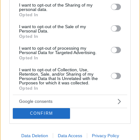
υπόγειο μεγάλωσα, δεν θα μου λείψει η βίλα
not limited to your visit or usage behaviour. You may click to
I want to opt-out of the Sharing of my
personal data.
grant or deny consent to Google and its third-party tags to
Με πάνω από 50 χρόνια στον χώρο της νυχτερινής
Opted In
use your data for below specified purposes in below Google
διασκέδασης, μιλά για τους καλλιτέχνες του τότε και
consent section.
του σήμερα, το παρόν και το μέλλον της
I want to opt-out of the Sale of my
Personal Data.
διασκέδασης αλλά και τις «χρυσές» εποχές επί
Opted In
ΠΑΣΟΚ του Ανδρέα
I want to opt-out of processing my
Personal Data for Targeted Advertising.
Opted In
I want to opt-out of Collection, Use,
Retention, Sale, and/or Sharing of my
Personal Data that Is Unrelated with the
Purposes for which it was collected.
Opted In
Google consents
CONFIRM
Data Deletion
Data Access
Privacy Policy