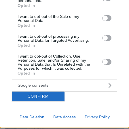
personal data.
30.000 μετανάστες
grant or deny consent to Google and its third-party tags to
Opted In
use your data for below specified purposes in below Google
Μειώνεται το σχετικό διάστημα για την νομιμοποίησή
consent section.
τους από τα επτά χρόνια στα τρία χρόνια - Η
I want to opt-out of the Sale of my
Personal Data.
διαδικασία θα αφορά και στις οικογένειές τους -
Opted In
«Μπαίνει τάξη στην αταξία και συνδέεται η παραμονή
με την εργασία» λένε τα υπουργεία Εργασίας και
I want to opt-out of processing my
Personal Data for Targeted Advertising.
Μετανάστευσης και Ασύλου
Opted In
I want to opt-out of Collection, Use,
Retention, Sale, and/or Sharing of my
Personal Data that Is Unrelated with the
Purposes for which it was collected.
Opted In
Google consents
CONFIRM
Data Deletion
Data Access
Privacy Policy