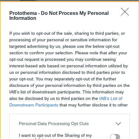
Protothema -
Do Not Process My Personal
Information
If you wish to opt-out of the sale, sharing to third parties, or
processing of your personal or sensitive information for
targeted advertising by us, please use the below opt-out
section to confirm your selection. Please note that after your
opt-out request is processed you may continue seeing
interest-based ads based on personal information utilized by
us or personal information disclosed to third parties prior to
your opt-out. You may separately opt-out of the further
disclosure of your personal information by third parties on the
IAB’s list of downstream participants. This information may
also be disclosed by us to third parties on the
IAB’s List of
Downstream Participants
that may further disclose it to other
third parties.
Please note that this website/app uses one or more Google
Personal Data Processing Opt Outs
223
15.12.2023, 15:23
services and may gather and store information including but
Σύνδεση άδειας παραμονής με νόμιμη εργασία για
not limited to your visit or usage behaviour. You may click to
I want to opt-out of the Sharing of my