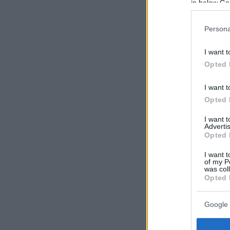
in below Go
Persona
I want t
Opted 
I want t
Opted 
I want 
Advertis
Opted 
I want t
of my P
was col
Opted 
Google 