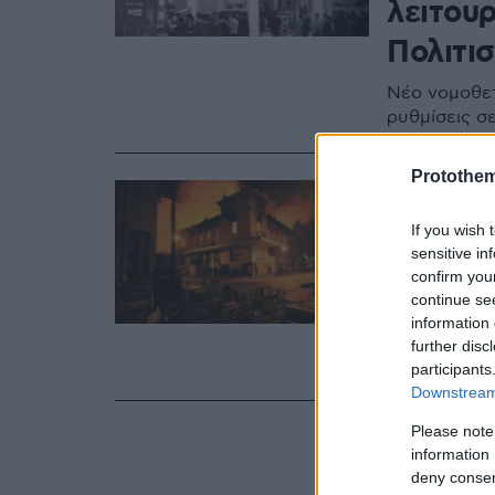
λειτουρ
Πολιτι
Νέο νομοθετ
ρυθμίσεις σ
Protothe
24.09.2025, 17:4
Δεκατρ
If you wish 
και θα
sensitive in
confirm you
«Αττικ
continue se
information 
Αντιμετωπίστ
further disc
διαμάχες και
participants
Downstream 
Please note
information 
deny consent