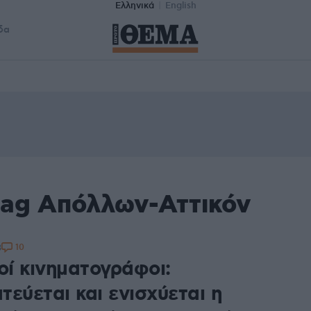
Ελληνικά
English
δα
tag Απόλλων-Αττικόν
10
3
οί κινηματογράφοι:
εύεται και ενισχύεται η