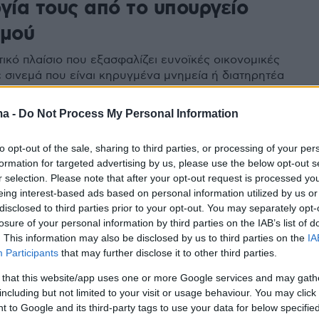
γία τους από το υπουργείο
σμού
ικό πλαίσιο που εξασφαλίζει ευνοϊκές οικονομικές
ε σινεμά που είναι κηρυγμένα μνημεία ή διατηρητέα
ma -
Do Not Process My Personal Information
48
8
ία χρόνια μετά: Βρέθηκε λύση
to opt-out of the sale, sharing to third parties, or processing of your per
 ξαναγεννηθούν «Απόλλων» και
formation for targeted advertising by us, please use the below opt-out s
r selection. Please note that after your opt-out request is processed y
όν»
eing interest-based ads based on personal information utilized by us or
disclosed to third parties prior to your opt-out. You may separately opt-
ηκε το ιδιοκτησιακό μετά από πολυετείς δικαστικές
losure of your personal information by third parties on the IAB’s list of
 ενοικιάστηκε για 50 χρόνια το ακίνητο στη Σταδίου
. This information may also be disclosed by us to third parties on the
IA
Participants
that may further disclose it to other third parties.
 that this website/app uses one or more Google services and may gath
including but not limited to your visit or usage behaviour. You may click 
 to Google and its third-party tags to use your data for below specifi