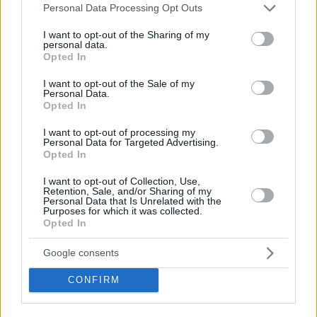
Please note that this website/app uses one or more Google
Personal Data Processing Opt Outs
07.10.2025, 13:37
services and may gather and store information including but
Ευρώπη: 300.000 ασθενείς χρειάζονται φάρμακα από
not limited to your visit or usage behaviour. You may click to
I want to opt-out of the Sharing of my
ανθρώπινο πλάσμα – Η σημασία της δωρεάς
personal data.
grant or deny consent to Google and its third-party tags to
Opted In
Η Διεθνής Εβδομάδα Ευαισθητοποίησης για το
use your data for below specified purposes in below Google
Πλάσμα καλεί ανθρώπους και κοινότητες σε
consent section.
I want to opt-out of the Sale of my
ολόκληρο τον κόσμο να αναγνωρίσουν τον
Personal Data.
Opted In
καθοριστικό ρόλο του πλάσματος στη δημιουργία
φαρμάκων ζωτικής σημασίας
I want to opt-out of processing my
Personal Data for Targeted Advertising.
Opted In
I want to opt-out of Collection, Use,
Retention, Sale, and/or Sharing of my
Personal Data that Is Unrelated with the
Purposes for which it was collected.
Opted In
Google consents
CONFIRM