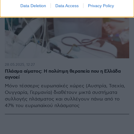
Data Deletion
Data Access
Privacy Policy
28.05.2025, 12:27
Πλάσμα αίματος: Η πολύτιμη θεραπεία που η Ελλάδα
αγνοεί
Μόνο τέσσερις ευρωπαϊκές χώρες (Αυστρία, Τσεχία,
Ουγγαρία, Γερμανία) διαθέτουν μικτά συστήματα
συλλογής πλάσματος και συλλέγουν πάνω από το
47% του ευρωπαϊκού πλάσματος