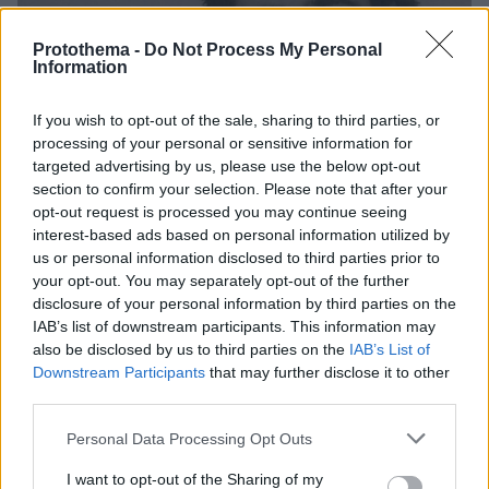
Protothema -
Do Not Process My Personal
Information
If you wish to opt-out of the sale, sharing to third parties, or
processing of your personal or sensitive information for
targeted advertising by us, please use the below opt-out
section to confirm your selection. Please note that after your
opt-out request is processed you may continue seeing
interest-based ads based on personal information utilized by
us or personal information disclosed to third parties prior to
your opt-out. You may separately opt-out of the further
disclosure of your personal information by third parties on the
IAB’s list of downstream participants. This information may
also be disclosed by us to third parties on the
IAB’s List of
Downstream Participants
that may further disclose it to other
28
17.02.2022, 09:36
third parties.
«Δεν έδωσα στην Τασούλα τον έρωτα που περίμενε από
μένα», εξομολογήθηκε ο Λάκης Λαζόπουλος
Please note that this website/app uses one or more Google
Personal Data Processing Opt Outs
services and may gather and store information including but
«Δεν χωρίσαμε, ποτέ, δεν πήραμε διαζύγιο
not limited to your visit or usage behaviour. You may click to
I want to opt-out of the Sharing of my
αλλά περάσαμε όλες τις δυσκολίες που περνάει ένα