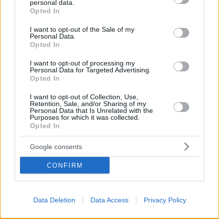
personal data.
grant or deny consent to Google and its third-party tags to
ζευγάρι», είπε ο ηθοποιός
Opted In
use your data for below specified purposes in below Google
consent section.
I want to opt-out of the Sale of my
Personal Data.
Opted In
I want to opt-out of processing my
Personal Data for Targeted Advertising.
Opted In
I want to opt-out of Collection, Use,
Retention, Sale, and/or Sharing of my
Personal Data that Is Unrelated with the
Purposes for which it was collected.
Opted In
Google consents
CONFIRM
Data Deletion
Data Access
Privacy Policy