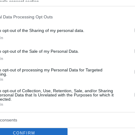
ogle consent section.
29
εχνική κολύμβηση: Χρυσό
l Data Processing Opt Outs
ιο με την Αυστρία στο
o opt-out of the Sharing of my personal data.
μιο πρωτάθλημα οι αδελφές
In
δρή - Βίντεο, φωτογραφίες
o opt-out of the Sale of my Personal Data.
In
Ελληνίδες κατέκτησαν το χρυσό στο τεχνικό
ου ντουέτου στη Σιγκαπούρη
to opt-out of processing my Personal Data for Targeted
ing.
In
o opt-out of Collection, Use, Retention, Sale, and/or Sharing
ersonal Data that Is Unrelated with the Purposes for which it
lected.
In
consents
CONFIRM