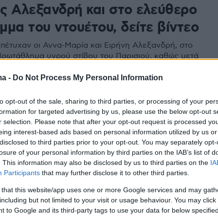
ς Αλεξανδρή και στο ελεύθερο
μμα του ντουέτου, δείτε βίντεο
» πέτυχαν οι Αννα-Μαρία και Ειρήνη Αλεξανδρή, στο
ρωτάθλημα υγρού στίβου του Παρισιού, καθώς μετά
 κατέκτησαν σήμερα το χρυσό μετάλλιο και στο
ρόγραμμα του ντουέτου
ma -
Do Not Process My Personal Information
to opt-out of the sale, sharing to third parties, or processing of your per
3
formation for targeted advertising by us, please use the below opt-out s
ς Αλεξανδρή: Κλείνουν το...
r selection. Please note that after your opt-out request is processed y
eing interest-based ads based on personal information utilized by us or
κεφάλαιο της Αυστρίας και
disclosed to third parties prior to your opt-out. You may separately opt-
losure of your personal information by third parties on the IAB’s list of
υν στην Ελλάδα
. This information may also be disclosed by us to third parties on the
IA
Participants
that may further disclose it to other third parties.
 ομοσπονδία ανακοίνωσε ότι οι τρίδυμες αδελφές
εύγουν από τη χώρα μετά από περίπου έντεκα
 that this website/app uses one or more Google services and may gath
επιστρέφουν στην Ελλάδα - Η ανακοίνωση της ΕΟΕ
including but not limited to your visit or usage behaviour. You may click 
 to Google and its third-party tags to use your data for below specifi