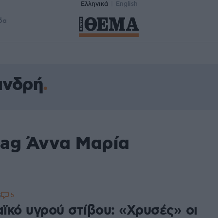
Ελληνικά
English
δα
ανδρή
tag Άννα Μαρία
5
5
ϊκό υγρού στίβου: «Χρυσές» οι